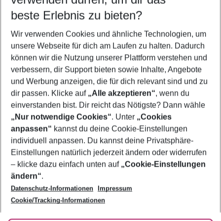
09.08.26
–
07.08.27
5-8 Nächte
beste Erlebnis zu bieten?
Wer wird verreisen
Wir verwenden Cookies und ähnliche Technologien, um
2 Erwachsene
Keine Kinder
unsere Webseite für dich am Laufen zu halten. Dadurch
können wir die Nutzung unserer Plattform verstehen und
Mehr Filter anzeigen
verbessern, dir Support bieten sowie Inhalte, Angebote
und Werbung anzeigen, die für dich relevant sind und zu
dir passen. Klicke auf
„Alle akzeptieren“
, wenn du
einverstanden bist. Dir reicht das Nötigste? Dann wähle
„Nur notwendige Cookies“
. Unter
„Cookies
anpassen“
kannst du deine Cookie-Einstellungen
Footer
Footer navigation
individuell anpassen. Du kannst deine Privatsphäre-
Über uns
Einstellungen natürlich jederzeit ändern oder widerrufen
AGB
– klicke dazu einfach unten auf
„Cookie-Einstellungen
Service & Hilfe
Bestpreisgarantie
ändern“
.
Datenschutz-Informationen
Impressum
Agenturbetreuung
Cookie-Einstellungen ändern
Folge uns
Barrierefreies Reisen
Cookie/Tracking-Informationen
Cookie-Richtlinie
Check-in
Datenschutz