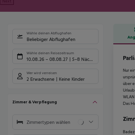
Next
Wähle deinen Abflughafen
Ang
Beliebiger Abflughafen
Hote
Wähle deinen Reisezeitraum
Parl
10.08.26
–
08.08.27
5-8 Nächte
Nur ei
Wer wird verreisen
ursprü
2 Erwachsene
Keine Kinder
über e
Urlaub
WLAN i
Zimmer & Verpflegung
Das Ho
Zim
Zimmertypen wählen
Badezi