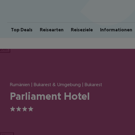
Top Deals
Reisearten
Reiseziele
Informationen
ious
Rumänien | Bukarest & Umgebung | Bukarest
Parliament Hotel
4