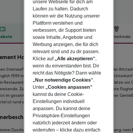
unsere Webseite für dich am
Laufen zu halten. Dadurch
können wir die Nutzung unserer
Plattform verstehen und
verbessern, dir Support bieten
ebote
Hotelbeschreibung
Hotelmerkmale
sowie Inhalte, Angebote und
Werbung anzeigen, die für dich
lbeschreibung
relevant sind und zu dir passen.
iament Hotel
Klicke auf
„Alle akzeptieren“
,
4
wenn du einverstanden bist. Dir
nen Steinwurf vom Parlamentspalast und 20 Gehminuten von der Altstadt
reicht das Nötigste? Dann wähle
nglich 1999 mit 20 Zimmern erbaut wurde, heute 74 geräumige Unterkünft
„Nur notwendige Cookies“
.
in Restaurant, ein Bistro, bis zu drei Konferenzräume und Parkplätze vor 
Unter
„Cookies anpassen“
sreisende. Zu den zusätzlichen Dienstleistungen gehören private Flugha
kannst du deine Cookie-
st im gesamten Hotel verfügbar, einschließlich der Gästezimmer. Genießt 
Einstellungen individuell
tel ist rund um die Uhr geöffnet.
anpassen. Du kannst deine
Privatsphäre-Einstellungen
merbeschreibung
natürlich jederzeit ändern oder
widerrufen – klicke dazu einfach
mmer Dusche Badewanne Haartrockner Fernseher Internetzugang: nein Mini