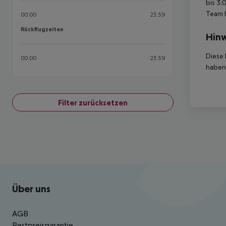
bis 3:
Team 
00:00
23:59
Rückflugzeiten
Rückflugzeiten
Hinw
Diese 
00:00
23:59
haben,
Filter zurücksetzen
Footer
Footer navigation
Über uns
AGB
Bestpreisgarantie