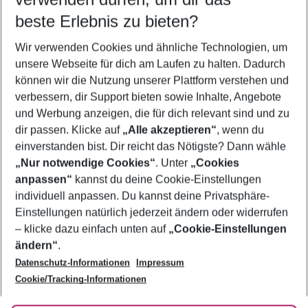
12.08.26
–
10.08.27
5-8 Nächte
beste Erlebnis zu bieten?
Wer wird verreisen
Wir verwenden Cookies und ähnliche Technologien, um
2 Erwachsene
Keine Kinder
unsere Webseite für dich am Laufen zu halten. Dadurch
können wir die Nutzung unserer Plattform verstehen und
Mehr Filter anzeigen
verbessern, dir Support bieten sowie Inhalte, Angebote
und Werbung anzeigen, die für dich relevant sind und zu
dir passen. Klicke auf
„Alle akzeptieren“
, wenn du
einverstanden bist. Dir reicht das Nötigste? Dann wähle
„Nur notwendige Cookies“
. Unter
„Cookies
anpassen“
kannst du deine Cookie-Einstellungen
Footer
Footer navigation
individuell anpassen. Du kannst deine Privatsphäre-
Über uns
Einstellungen natürlich jederzeit ändern oder widerrufen
AGB
– klicke dazu einfach unten auf
„Cookie-Einstellungen
Service & Hilfe
Bestpreisgarantie
ändern“
.
Datenschutz-Informationen
Impressum
Agenturbetreuung
Cookie-Einstellungen ändern
Folge uns
Barrierefreies Reisen
Cookie/Tracking-Informationen
Cookie-Richtlinie
Check-in
Datenschutz