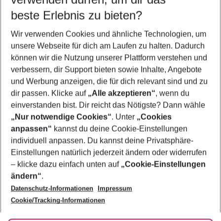
09.08.26
–
07.08.27
5-8 Nächte
beste Erlebnis zu bieten?
Wer wird verreisen
Wir verwenden Cookies und ähnliche Technologien, um
2 Erwachsene
Keine Kinder
unsere Webseite für dich am Laufen zu halten. Dadurch
können wir die Nutzung unserer Plattform verstehen und
Mehr Filter anzeigen
verbessern, dir Support bieten sowie Inhalte, Angebote
und Werbung anzeigen, die für dich relevant sind und zu
dir passen. Klicke auf
„Alle akzeptieren“
, wenn du
einverstanden bist. Dir reicht das Nötigste? Dann wähle
„Nur notwendige Cookies“
. Unter
„Cookies
anpassen“
kannst du deine Cookie-Einstellungen
Footer
Footer navigation
individuell anpassen. Du kannst deine Privatsphäre-
Über uns
Einstellungen natürlich jederzeit ändern oder widerrufen
AGB
– klicke dazu einfach unten auf
„Cookie-Einstellungen
Service & Hilfe
Bestpreisgarantie
ändern“
.
Datenschutz-Informationen
Impressum
Agenturbetreuung
Cookie-Einstellungen ändern
Folge uns
Barrierefreies Reisen
Cookie/Tracking-Informationen
Cookie-Richtlinie
Check-in
Datenschutz