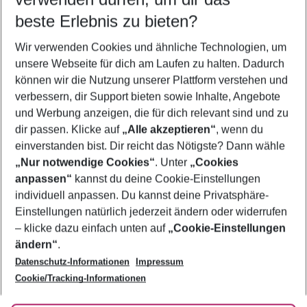
10.08.26
–
08.08.27
5-8 Nächte
beste Erlebnis zu bieten?
Wer wird verreisen
Wir verwenden Cookies und ähnliche Technologien, um
2 Erwachsene
Keine Kinder
unsere Webseite für dich am Laufen zu halten. Dadurch
können wir die Nutzung unserer Plattform verstehen und
Mehr Filter anzeigen
verbessern, dir Support bieten sowie Inhalte, Angebote
und Werbung anzeigen, die für dich relevant sind und zu
dir passen. Klicke auf
„Alle akzeptieren“
, wenn du
einverstanden bist. Dir reicht das Nötigste? Dann wähle
„Nur notwendige Cookies“
. Unter
„Cookies
anpassen“
kannst du deine Cookie-Einstellungen
Footer
Footer navigation
individuell anpassen. Du kannst deine Privatsphäre-
Über uns
Einstellungen natürlich jederzeit ändern oder widerrufen
AGB
– klicke dazu einfach unten auf
„Cookie-Einstellungen
Service & Hilfe
Bestpreisgarantie
ändern“
.
Datenschutz-Informationen
Impressum
Agenturbetreuung
Cookie-Einstellungen ändern
Folge uns
Barrierefreies Reisen
Cookie/Tracking-Informationen
Cookie-Richtlinie
Check-in
Datenschutz