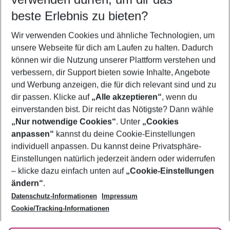
08.08.26
–
06.08.27
5-8 Nächte
beste Erlebnis zu bieten?
Wer wird verreisen
Wir verwenden Cookies und ähnliche Technologien, um
2 Erwachsene
Keine Kinder
unsere Webseite für dich am Laufen zu halten. Dadurch
können wir die Nutzung unserer Plattform verstehen und
Mehr Filter anzeigen
verbessern, dir Support bieten sowie Inhalte, Angebote
und Werbung anzeigen, die für dich relevant sind und zu
dir passen. Klicke auf
„Alle akzeptieren“
, wenn du
einverstanden bist. Dir reicht das Nötigste? Dann wähle
„Nur notwendige Cookies“
. Unter
„Cookies
anpassen“
kannst du deine Cookie-Einstellungen
Footer
Footer navigation
individuell anpassen. Du kannst deine Privatsphäre-
Über uns
Einstellungen natürlich jederzeit ändern oder widerrufen
AGB
– klicke dazu einfach unten auf
„Cookie-Einstellungen
Service & Hilfe
Bestpreisgarantie
ändern“
.
Datenschutz-Informationen
Impressum
Agenturbetreuung
Cookie-Einstellungen ändern
Folge uns
Barrierefreies Reisen
Cookie/Tracking-Informationen
Cookie-Richtlinie
Check-in
Datenschutz