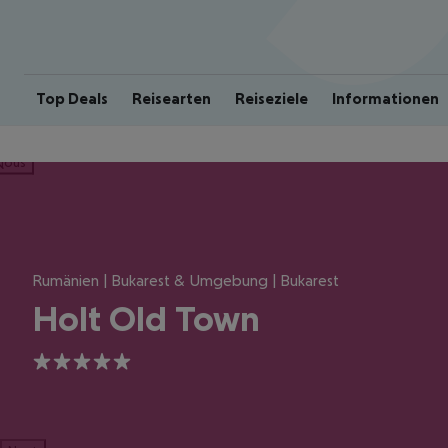
Top Deals
Reisearten
Reiseziele
Informationen
ious
Rumänien | Bukarest & Umgebung | Bukarest
Holt Old Town
5