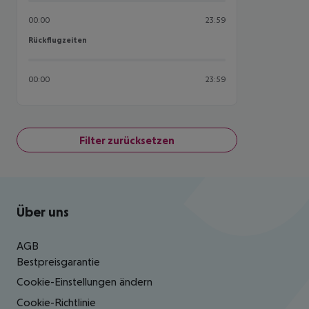
00:00
23:59
Rückflugzeiten
Rückflugzeiten
00:00
23:59
Filter zurücksetzen
Footer
Footer navigation
Über uns
AGB
Bestpreisgarantie
Cookie-Einstellungen ändern
Cookie-Richtlinie