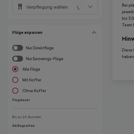
Bei pl
Verpflegung wählen
jeweil
bis 3:
Team 
Flüge anpassen
Hinw
Nur Direktflüge
Diese 
haben,
Nur Eurowings-Flüge
Alle Flüge
Mit Koffer
Ohne Koffer
Flugdauer
Flugdauer
Bis zu 24 Stunden
Abflugzeiten
Abflugzeiten