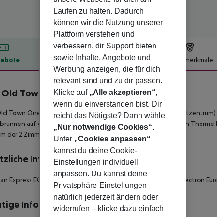
Laufen zu halten. Dadurch
können wir die Nutzung unserer
Plattform verstehen und
verbessern, dir Support bieten
sowie Inhalte, Angebote und
ebote
Hotelbeschreibung
Hotelmerkmale
Werbung anzeigen, die für dich
lbeschreibung
relevant sind und zu dir passen.
 Old Town
Klicke auf
„Alle akzeptieren“
,
5
wenn du einverstanden bist. Dir
ld Town One Bedroom Apartments in Bukarest (Bukarest Stadtzentrum) is
reicht das Nötigste? Dann wähle
brunnen auf dem Piața Unirii. Dieses Aparthotel ist 23, 7 km von Therme 
„Nur notwendige Cookies“
.
em der 2 Zimmer wie zu Hause.
Unter
„Cookies anpassen“
kannst du deine Cookie-
tzliche Informationen
Einstellungen individuell
anpassen. Du kannst deine
an Express EC JCB Diners Club MasterCard Visa Maestro Visa electron Eur
Privatsphäre-Einstellungen
natürlich jederzeit ändern oder
tige Informationen
widerrufen – klicke dazu einfach