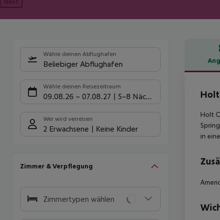
Next
Wähle deinen Abflughafen
Ang
Beliebiger Abflughafen
Hote
Wähle deinen Reisezeitraum
Holt
09.08.26
–
07.08.27
5-8 Nächte
Holt O
Wer wird verreisen
Spring
2 Erwachsene
Keine Kinder
in ein
Zusä
Zimmer & Verpflegung
Americ
Zimmertypen wählen
Wich