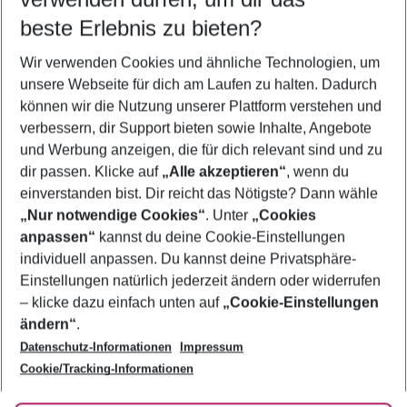
10.08.26
–
08.08.27
5-8 Nächte
beste Erlebnis zu bieten?
Wer wird verreisen
Wir verwenden Cookies und ähnliche Technologien, um
2 Erwachsene
Keine Kinder
unsere Webseite für dich am Laufen zu halten. Dadurch
können wir die Nutzung unserer Plattform verstehen und
Mehr Filter anzeigen
verbessern, dir Support bieten sowie Inhalte, Angebote
und Werbung anzeigen, die für dich relevant sind und zu
dir passen. Klicke auf
„Alle akzeptieren“
, wenn du
einverstanden bist. Dir reicht das Nötigste? Dann wähle
„Nur notwendige Cookies“
. Unter
„Cookies
anpassen“
kannst du deine Cookie-Einstellungen
Footer
Footer navigation
individuell anpassen. Du kannst deine Privatsphäre-
Über uns
Einstellungen natürlich jederzeit ändern oder widerrufen
AGB
– klicke dazu einfach unten auf
„Cookie-Einstellungen
Service & Hilfe
Bestpreisgarantie
ändern“
.
Datenschutz-Informationen
Impressum
Agenturbetreuung
Cookie-Einstellungen ändern
Folge uns
Barrierefreies Reisen
Cookie/Tracking-Informationen
Cookie-Richtlinie
Check-in
Datenschutz