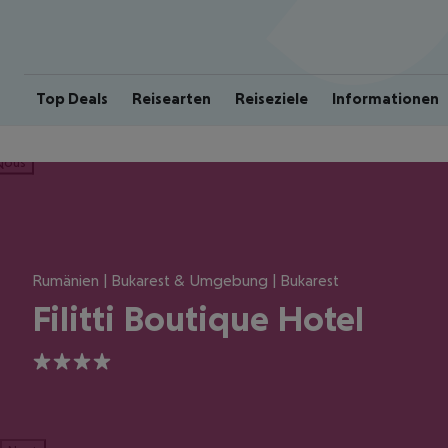
Top Deals
Reisearten
Reiseziele
Informationen
ious
Rumänien | Bukarest & Umgebung | Bukarest
Filitti Boutique Hotel
4