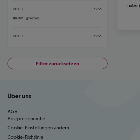
haben,
00:00
23:59
Rückflugzeiten
Rückflugzeiten
00:00
23:59
Filter zurücksetzen
Footer
Footer navigation
Über uns
AGB
Bestpreisgarantie
Cookie-Einstellungen ändern
Cookie-Richtlinie