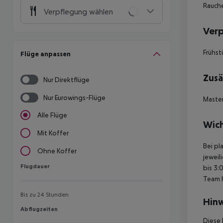
Rauche
Verpflegung wählen
Ver
Frühst
Flüge anpassen
Zusä
Nur Direktflüge
Nur Eurowings-Flüge
Master
Alle Flüge
Wich
Mit Koffer
Bei pl
Ohne Koffer
jeweil
Flugdauer
Flugdauer
bis 3:
Team 
Bis zu 24 Stunden
Hinw
Abflugzeiten
Abflugzeiten
Diese 