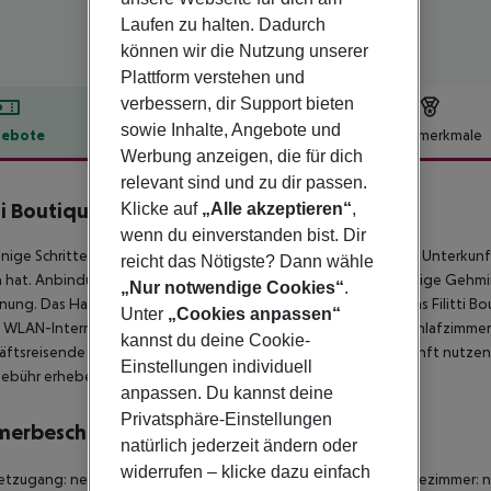
Laufen zu halten. Dadurch
können wir die Nutzung unserer
Plattform verstehen und
verbessern, dir Support bieten
sowie Inhalte, Angebote und
ebote
Hotelbeschreibung
Hotelmerkmale
Werbung anzeigen, die für dich
lbeschreibung
relevant sind und zu dir passen.
tti Boutique Hotel
Klicke auf
„Alle akzeptieren“
,
4
wenn du einverstanden bist. Dir
nige Schritte vom Stadtzentrum entfernt gelegen, bietet die Unterkunft
reicht das Nötigste? Dann wähle
 hat. Anbindungen an öffentliche Verkehrsmittel sind nur wenige Gehmi
„Nur notwendige Cookies“
.
nung. Das Haus verfügt über 17 gemütliche Wohneinheiten. Das Filitti Bou
Unter
„Cookies anpassen“
 WLAN-Internetzugang in allen öffentlichen Bereichen und Schlafzimmern
kannst du deine Cookie-
ftsreisende können die Geschäftseinrichtungen der Unterkunft nutzen. D
Einstellungen individuell
Gebühr erheben.
anpassen. Du kannst deine
Privatsphäre-Einstellungen
merbeschreibung
natürlich jederzeit ändern oder
widerrufen – klicke dazu einfach
etzugang: nein Für Rollstühle geeignet: nein Barrierefreies Badezimmer