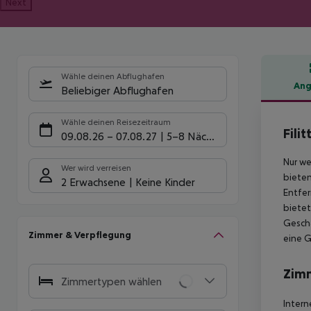
Next
Wähle deinen Abflughafen
Ang
Beliebiger Abflughafen
Hote
Wähle deinen Reisezeitraum
Fili
09.08.26
–
07.08.27
5-8 Nächte
Nur we
Wer wird verreisen
bieten
2 Erwachsene
Keine Kinder
Entfer
bietet
Geschä
Zimmer & Verpflegung
eine 
Zim
Zimmertypen wählen
Intern