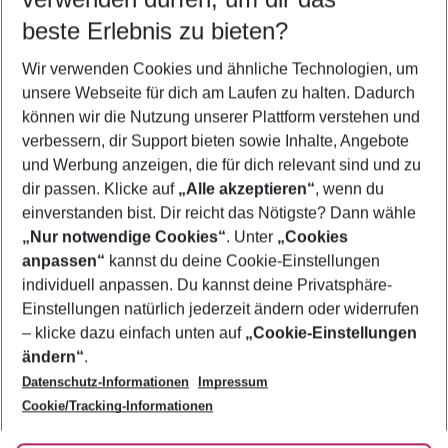
11.08.26
–
09.08.27
5-8 Nächte
beste Erlebnis zu bieten?
Wer wird verreisen
Wir verwenden Cookies und ähnliche Technologien, um
2 Erwachsene
Keine Kinder
unsere Webseite für dich am Laufen zu halten. Dadurch
können wir die Nutzung unserer Plattform verstehen und
Mehr Filter anzeigen
verbessern, dir Support bieten sowie Inhalte, Angebote
und Werbung anzeigen, die für dich relevant sind und zu
dir passen. Klicke auf
„Alle akzeptieren“
, wenn du
einverstanden bist. Dir reicht das Nötigste? Dann wähle
„Nur notwendige Cookies“
. Unter
„Cookies
anpassen“
kannst du deine Cookie-Einstellungen
Footer
Footer navigation
individuell anpassen. Du kannst deine Privatsphäre-
Über uns
Einstellungen natürlich jederzeit ändern oder widerrufen
AGB
– klicke dazu einfach unten auf
„Cookie-Einstellungen
Service & Hilfe
Bestpreisgarantie
ändern“
.
Datenschutz-Informationen
Impressum
Agenturbetreuung
Cookie-Einstellungen ändern
Folge uns
Barrierefreies Reisen
Cookie/Tracking-Informationen
Cookie-Richtlinie
Check-in
Datenschutz