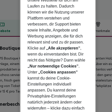
unsere Webseite für dich am
Laufen zu halten. Dadurch
können wir die Nutzung unserer
Plattform verstehen und
verbessern, dir Support bieten
sowie Inhalte, Angebote und
ebote
Hotelbeschreibung
Hotelmerkmale
Werbung anzeigen, die für dich
lbeschreibung
relevant sind und zu dir passen.
 Boutique Hotel & Restaurant
Klicke auf
„Alle akzeptieren“
,
3
wenn du einverstanden bist. Dir
IS Boutique Hotel Bucharest bietet klassische Zimmer mit eleganten Ho
reicht das Nötigste? Dann wähle
nlage, einem LCD-TV und einer Minibar. Jedes Zimmer verfügt über ein e
„Nur notwendige Cookies“
.
produkten und frischen Handtüchern. WLAN ist im Zimmer kostenlos verf
Unter
„Cookies anpassen“
choss servieren rumänische und internationale Küche. Genieße den ganze
kannst du deine Cookie-
n, frisch gemahlenen Kaffee und Gebäck. Zu den weiteren Serviceleistu
Einstellungen individuell
g von Tickets für verschiedene Veranstaltungen. Kostenlose Parkplätze 
anpassen. Du kannst deine
r 15 € pro Tag erhältlich.
Privatsphäre-Einstellungen
natürlich jederzeit ändern oder
merbeschreibung
widerrufen – klicke dazu einfach