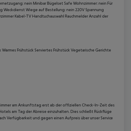
rnetzugang: nein Minibar Bügelset Safe Wohnzimmer: nein Für
ang Weckdienst Wiege auf Bestellung: nein 220V Spannung
herzimmer Kabel-TV Handtuchauswahl Rauchmelder Anzahl der
k Warmes Frühstück Serviertes Frühstück Vegetarische Gerichte
 akzeptieren
immer am Ankunftstag erst ab der offiziellen Check-In-Zeit des
Hotels am Tag der Abreise einzuhalten. Dies schließt Rückflüge
ach Verfügbarkeit und gegen einen Aufpreis über unser Service