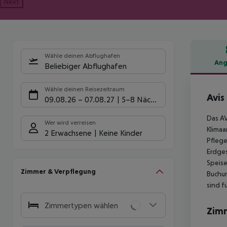
Next
Wähle deinen Abflughafen
Ang
Beliebiger Abflughafen
Hote
Wähle deinen Reisezeitraum
Avis
09.08.26
–
07.08.27
5-8 Nächte
Das AV
Wer wird verreisen
Klimaa
2 Erwachsene
Keine Kinder
Pflege
Erdges
Speise
Zimmer & Verpflegung
Buchun
sind fü
Zimmertypen wählen
Zim