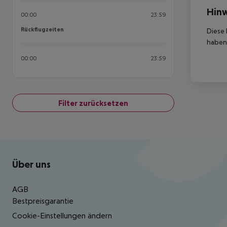
Hinw
00:00
23:59
Rückflugzeiten
Rückflugzeiten
Diese 
haben,
00:00
23:59
Filter zurücksetzen
Footer
Footer navigation
Über uns
AGB
Bestpreisgarantie
Cookie-Einstellungen ändern