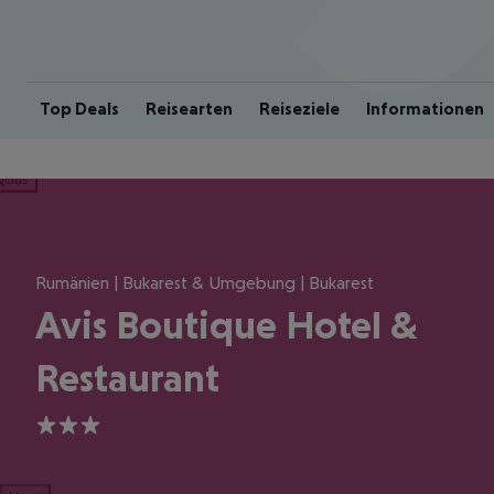
Top Deals
Reisearten
Reiseziele
Informationen
ious
Rumänien | Bukarest & Umgebung | Bukarest
Avis Boutique Hotel &
Restaurant
3