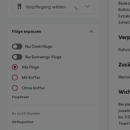
Badezi
Verpflegung wählen
Rollst
Extrab
Schlaf
Flüge anpassen
Ver
Nur Direktflüge
Frühst
Nur Eurowings-Flüge
Zusä
Alle Flüge
Master
Mit Koffer
Ohne Koffer
Wich
Flugdauer
Flugdauer
Bei pl
jeweil
Bis zu 24 Stunden
bis 3:
Abflugzeiten
Abflugzeiten
Team 