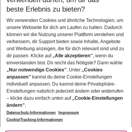
12.08.26
–
10.08.27
5-8 Nächte
beste Erlebnis zu bieten?
Wer wird verreisen
Wir verwenden Cookies und ähnliche Technologien, um
2 Erwachsene
Keine Kinder
unsere Webseite für dich am Laufen zu halten. Dadurch
können wir die Nutzung unserer Plattform verstehen und
Mehr Filter anzeigen
verbessern, dir Support bieten sowie Inhalte, Angebote
und Werbung anzeigen, die für dich relevant sind und zu
dir passen. Klicke auf
„Alle akzeptieren“
, wenn du
einverstanden bist. Dir reicht das Nötigste? Dann wähle
„Nur notwendige Cookies“
. Unter
„Cookies
anpassen“
kannst du deine Cookie-Einstellungen
Footer
Footer navigation
individuell anpassen. Du kannst deine Privatsphäre-
Über uns
Einstellungen natürlich jederzeit ändern oder widerrufen
AGB
– klicke dazu einfach unten auf
„Cookie-Einstellungen
Service & Hilfe
Bestpreisgarantie
ändern“
.
Datenschutz-Informationen
Impressum
Agenturbetreuung
Cookie-Einstellungen ändern
Folge uns
Barrierefreies Reisen
Cookie/Tracking-Informationen
Cookie-Richtlinie
Check-in
Datenschutz