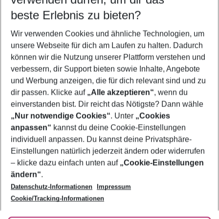
10.08.26
–
08.08.27
5-8 Nächte
beste Erlebnis zu bieten?
Wer wird verreisen
Wir verwenden Cookies und ähnliche Technologien, um
2 Erwachsene
Keine Kinder
unsere Webseite für dich am Laufen zu halten. Dadurch
können wir die Nutzung unserer Plattform verstehen und
Mehr Filter anzeigen
verbessern, dir Support bieten sowie Inhalte, Angebote
und Werbung anzeigen, die für dich relevant sind und zu
dir passen. Klicke auf
„Alle akzeptieren“
, wenn du
einverstanden bist. Dir reicht das Nötigste? Dann wähle
„Nur notwendige Cookies“
. Unter
„Cookies
anpassen“
kannst du deine Cookie-Einstellungen
Footer
Footer navigation
individuell anpassen. Du kannst deine Privatsphäre-
Über uns
Einstellungen natürlich jederzeit ändern oder widerrufen
AGB
– klicke dazu einfach unten auf
„Cookie-Einstellungen
Service & Hilfe
Bestpreisgarantie
ändern“
.
Datenschutz-Informationen
Impressum
Agenturbetreuung
Cookie-Einstellungen ändern
Folge uns
Barrierefreies Reisen
Cookie/Tracking-Informationen
Cookie-Richtlinie
Check-in
Datenschutz