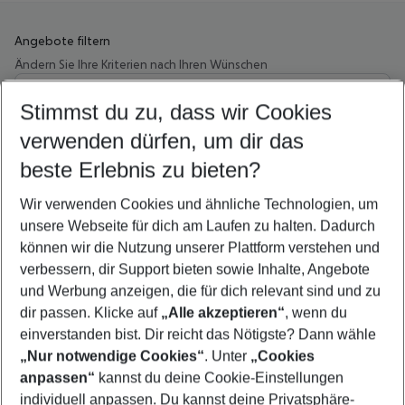
Angebote filtern
Ändern Sie Ihre Kriterien nach Ihren Wünschen
Wähle deinen Abflughafen
Beliebiger Abflughafen
Stimmst du zu, dass wir Cookies
verwenden dürfen, um dir das
Wähle deinen Reisezeitraum
12.08.26
–
10.08.27
5-8 Nächte
beste Erlebnis zu bieten?
Wer wird verreisen
Wir verwenden Cookies und ähnliche Technologien, um
2 Erwachsene
Keine Kinder
unsere Webseite für dich am Laufen zu halten. Dadurch
können wir die Nutzung unserer Plattform verstehen und
Mehr Filter anzeigen
verbessern, dir Support bieten sowie Inhalte, Angebote
und Werbung anzeigen, die für dich relevant sind und zu
dir passen. Klicke auf
„Alle akzeptieren“
, wenn du
einverstanden bist. Dir reicht das Nötigste? Dann wähle
„Nur notwendige Cookies“
. Unter
„Cookies
anpassen“
kannst du deine Cookie-Einstellungen
Footer
Footer navigation
individuell anpassen. Du kannst deine Privatsphäre-