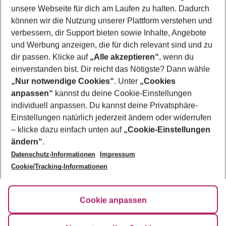
unsere Webseite für dich am Laufen zu halten. Dadurch
können wir die Nutzung unserer Plattform verstehen und
Mehr Filter anzeigen
verbessern, dir Support bieten sowie Inhalte, Angebote
und Werbung anzeigen, die für dich relevant sind und zu
dir passen. Klicke auf
„Alle akzeptieren“
, wenn du
einverstanden bist. Dir reicht das Nötigste? Dann wähle
„Nur notwendige Cookies“
. Unter
„Cookies
anpassen“
kannst du deine Cookie-Einstellungen
Footer
Footer navigation
individuell anpassen. Du kannst deine Privatsphäre-
Über uns
Einstellungen natürlich jederzeit ändern oder widerrufen
AGB
– klicke dazu einfach unten auf
„Cookie-Einstellungen
Service & Hilfe
Bestpreisgarantie
ändern“
.
Datenschutz-Informationen
Impressum
Agenturbetreuung
Cookie-Einstellungen ändern
Folge uns
Barrierefreies Reisen
Cookie/Tracking-Informationen
Cookie-Richtlinie
Check-in
Datenschutz
FAQ
Fakten
Cookie anpassen
HanseMerkur Reiseversicherung
Flexibel buchen
Hilfe & Kontakt
Impressum
Newsletter