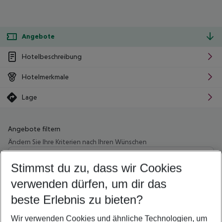
Angebote
Hotelbeschreibung
Hotelmerkmale
Lage
Angebote filtern
Ändern Sie Ihre Kriterien nach Ihren Wünschen
Wähle deinen Abflughafen
Beliebiger Abflughafen
Stimmst du zu, dass wir Cookies
verwenden dürfen, um dir das
Wähle deinen Reisezeitraum
08.08.26
–
06.08.27
5-8 Nächte
beste Erlebnis zu bieten?
Wer wird verreisen
Wir verwenden Cookies und ähnliche Technologien, um
2 Erwachsene
Keine Kinder