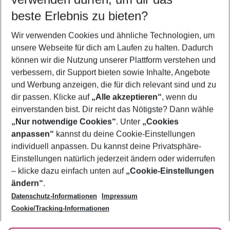
10.08.26
–
08.08.27
5-8 Nächte
beste Erlebnis zu bieten?
Wer wird verreisen
Wir verwenden Cookies und ähnliche Technologien, um
2 Erwachsene
Keine Kinder
unsere Webseite für dich am Laufen zu halten. Dadurch
können wir die Nutzung unserer Plattform verstehen und
Mehr Filter anzeigen
verbessern, dir Support bieten sowie Inhalte, Angebote
und Werbung anzeigen, die für dich relevant sind und zu
dir passen. Klicke auf
„Alle akzeptieren“
, wenn du
einverstanden bist. Dir reicht das Nötigste? Dann wähle
„Nur notwendige Cookies“
. Unter
„Cookies
anpassen“
kannst du deine Cookie-Einstellungen
Footer
Footer navigation
individuell anpassen. Du kannst deine Privatsphäre-
Über uns
Einstellungen natürlich jederzeit ändern oder widerrufen
AGB
– klicke dazu einfach unten auf
„Cookie-Einstellungen
Service & Hilfe
Bestpreisgarantie
ändern“
.
Datenschutz-Informationen
Impressum
Agenturbetreuung
Cookie-Einstellungen ändern
Folge uns
Barrierefreies Reisen
Cookie/Tracking-Informationen
Cookie-Richtlinie
Check-in
Datenschutz