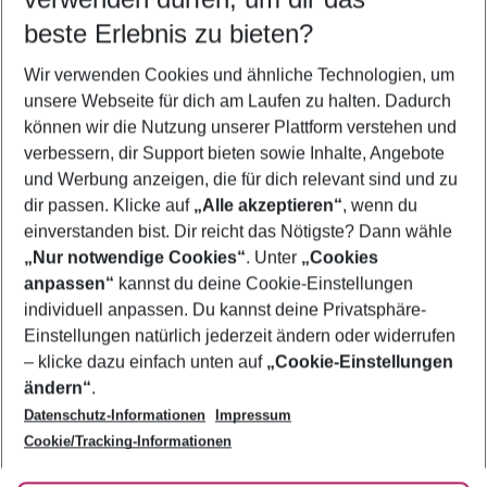
08.08.26
–
06.08.27
5-8 Nächte
beste Erlebnis zu bieten?
Wer wird verreisen
Wir verwenden Cookies und ähnliche Technologien, um
2 Erwachsene
Keine Kinder
unsere Webseite für dich am Laufen zu halten. Dadurch
können wir die Nutzung unserer Plattform verstehen und
Mehr Filter anzeigen
verbessern, dir Support bieten sowie Inhalte, Angebote
und Werbung anzeigen, die für dich relevant sind und zu
dir passen. Klicke auf
„Alle akzeptieren“
, wenn du
einverstanden bist. Dir reicht das Nötigste? Dann wähle
„Nur notwendige Cookies“
. Unter
„Cookies
anpassen“
kannst du deine Cookie-Einstellungen
Footer
Footer navigation
individuell anpassen. Du kannst deine Privatsphäre-
Über uns
Einstellungen natürlich jederzeit ändern oder widerrufen
AGB
– klicke dazu einfach unten auf
„Cookie-Einstellungen
Service & Hilfe
Bestpreisgarantie
ändern“
.
Datenschutz-Informationen
Impressum
Agenturbetreuung
Cookie-Einstellungen ändern
Folge uns
Barrierefreies Reisen
Cookie/Tracking-Informationen
Cookie-Richtlinie
Check-in
Datenschutz