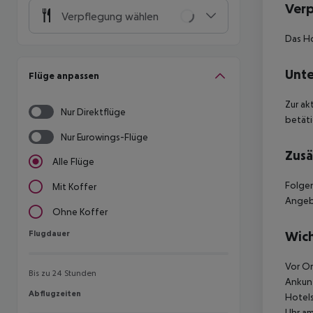
Ver
Verpflegung wählen
Das Ho
Unte
Flüge anpassen
Zur ak
Nur Direktflüge
betäti
Nur Eurowings-Flüge
Zusä
Alle Flüge
Folgen
Mit Koffer
Angebo
Ohne Koffer
Flugdauer
Wich
Flugdauer
Vor Or
Bis zu 24 Stunden
Ankunf
Abflugzeiten
Abflugzeiten
Hotels
Uhr am