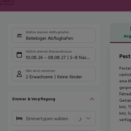
Next
Wähle deinen Abflughafen
Ang
Beliebiger Abflughafen
Hote
Wähle deinen Reisezeitraum
Pest
10.08.26
–
08.08.27
5-8 Nächte
Pestan
Wer wird verreisen
nächst
2 Erwachsene
Keine Kinder
eine K
gespro
Fahrad
Zimmer & Verpflegung
Geträn
km), T
km), S
Zimmertypen wählen
verfüg