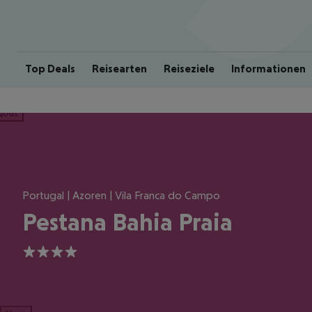
Top Deals
Reisearten
Reiseziele
Informationen
ious
Portugal | Azoren | Vila Franca do Campo
Pestana Bahia Praia
4