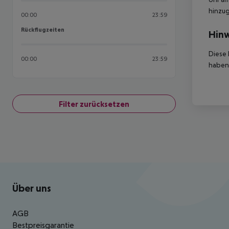
hinzu
00:00
23:59
Rückflugzeiten
Rückflugzeiten
Hinw
Diese 
00:00
23:59
haben,
Filter zurücksetzen
Footer
Footer navigation
Über uns
AGB
Bestpreisgarantie