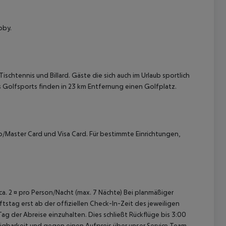
bby.
chtennis und Billard. Gäste die sich auch im Urlaub sportlich
 Golfsports finden in 23 km Entfernung einen Golfplatz.
 akzeptieren
o/Master Card und Visa Card. Für bestimmte Einrichtungen,
 ca. 2 ¤ pro Person/Nacht (max. 7 Nächte) Bei planmäßiger
tag erst ab der offiziellen Check-In-Zeit des jeweiligen
ag der Abreise einzuhalten. Dies schließt Rückflüge bis 3:00
gbarkeit und gegen einen Aufpreis über unser Service Team