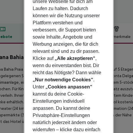
unsere Webseite für dich am
Laufen zu halten. Dadurch
können wir die Nutzung unserer
Plattform verstehen und
verbessern, dir Support bieten
ebote
Hotelbeschreibung
Hotelmerkmale
sowie Inhalte, Angebote und
Werbung anzeigen, die für dich
lbeschreibung
relevant sind und zu dir passen.
ana Bahia Praia
Klicke auf
„Alle akzeptieren“
,
4
wenn du einverstanden bist. Dir
a Bahia Praia in Agua d Alto verfügt über 101 Zimmer, verteilt auf 5 Etag
reicht das Nötigste? Dann wähle
gelegenen Städte des Hotels sind: Rib Grande (30 km) und Ponta Delgad
„Nur notwendige Cookies“
.
limaanlage, eine Rezeption, eine Lobby und eine Lounge. In dem 5-stöck
Unter
„Cookies anpassen“
chen. Für Kinder gibt es die Möglichkeit sich auf einem Spielplatz auszut
kannst du deine Cookie-
verleih. Ihnen stehen 2 Pools mit Frischwasser und mit integriertem Kind
Einstellungen individuell
ke erhältlich. Sonnenschirme und -liegen stehen für Sie am Pool kostenl
anpassen. Du kannst deine
heater (24 km), Reiten (30 km), Disco (24 km), eine Tourist Information (2
upermärkte (3 km), Flughafen PDL (27 km) und Furnas (23 km). In der Nähe
Privatsphäre-Einstellungen
t das Hotel über einen Parkplatz.
natürlich jederzeit ändern oder
widerrufen – klicke dazu einfach