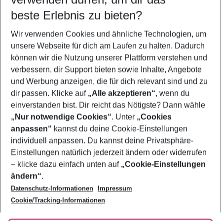
08.08.26
–
06.08.27
5-8 Nächte
beste Erlebnis zu bieten?
Wer wird verreisen
Wir verwenden Cookies und ähnliche Technologien, um
2 Erwachsene
Keine Kinder
unsere Webseite für dich am Laufen zu halten. Dadurch
können wir die Nutzung unserer Plattform verstehen und
Mehr Filter anzeigen
verbessern, dir Support bieten sowie Inhalte, Angebote
und Werbung anzeigen, die für dich relevant sind und zu
dir passen. Klicke auf
„Alle akzeptieren“
, wenn du
einverstanden bist. Dir reicht das Nötigste? Dann wähle
„Nur notwendige Cookies“
. Unter
„Cookies
anpassen“
kannst du deine Cookie-Einstellungen
Footer
Footer navigation
individuell anpassen. Du kannst deine Privatsphäre-
Über uns
Einstellungen natürlich jederzeit ändern oder widerrufen
AGB
– klicke dazu einfach unten auf
„Cookie-Einstellungen
Service & Hilfe
Bestpreisgarantie
ändern“
.
Datenschutz-Informationen
Impressum
Agenturbetreuung
Cookie-Einstellungen ändern
Folge uns
Barrierefreies Reisen
Cookie/Tracking-Informationen
Cookie-Richtlinie
Check-in
Datenschutz