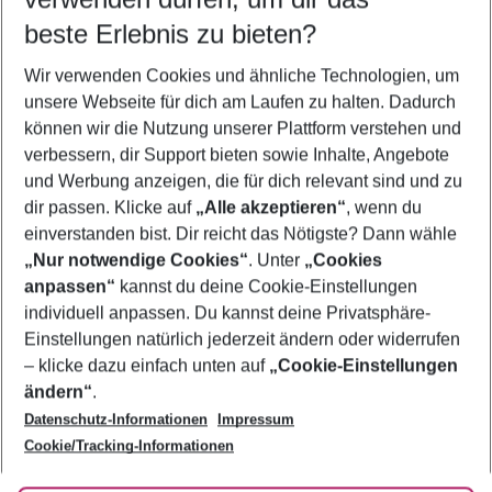
09.08.26
–
07.08.27
5-8 Nächte
beste Erlebnis zu bieten?
Wer wird verreisen
Wir verwenden Cookies und ähnliche Technologien, um
2 Erwachsene
Keine Kinder
unsere Webseite für dich am Laufen zu halten. Dadurch
können wir die Nutzung unserer Plattform verstehen und
Mehr Filter anzeigen
verbessern, dir Support bieten sowie Inhalte, Angebote
und Werbung anzeigen, die für dich relevant sind und zu
dir passen. Klicke auf
„Alle akzeptieren“
, wenn du
einverstanden bist. Dir reicht das Nötigste? Dann wähle
„Nur notwendige Cookies“
. Unter
„Cookies
anpassen“
kannst du deine Cookie-Einstellungen
Footer
Footer navigation
individuell anpassen. Du kannst deine Privatsphäre-
Über uns
Einstellungen natürlich jederzeit ändern oder widerrufen
AGB
– klicke dazu einfach unten auf
„Cookie-Einstellungen
Service & Hilfe
Bestpreisgarantie
ändern“
.
Datenschutz-Informationen
Impressum
Agenturbetreuung
Cookie-Einstellungen ändern
Folge uns
Barrierefreies Reisen
Cookie/Tracking-Informationen
Cookie-Richtlinie
Check-in
Datenschutz