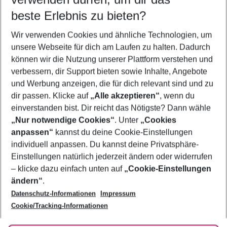
08.08.26
–
06.08.27
5-8 Nächte
beste Erlebnis zu bieten?
Wer wird verreisen
Wir verwenden Cookies und ähnliche Technologien, um
2 Erwachsene
Keine Kinder
unsere Webseite für dich am Laufen zu halten. Dadurch
können wir die Nutzung unserer Plattform verstehen und
Mehr Filter anzeigen
verbessern, dir Support bieten sowie Inhalte, Angebote
und Werbung anzeigen, die für dich relevant sind und zu
dir passen. Klicke auf
„Alle akzeptieren“
, wenn du
einverstanden bist. Dir reicht das Nötigste? Dann wähle
„Nur notwendige Cookies“
. Unter
„Cookies
anpassen“
kannst du deine Cookie-Einstellungen
Footer
Footer navigation
individuell anpassen. Du kannst deine Privatsphäre-
Über uns
Einstellungen natürlich jederzeit ändern oder widerrufen
AGB
– klicke dazu einfach unten auf
„Cookie-Einstellungen
Service & Hilfe
Bestpreisgarantie
ändern“
.
Datenschutz-Informationen
Impressum
Agenturbetreuung
Cookie-Einstellungen ändern
Folge uns
Barrierefreies Reisen
Cookie/Tracking-Informationen
Cookie-Richtlinie
Check-in
Datenschutz