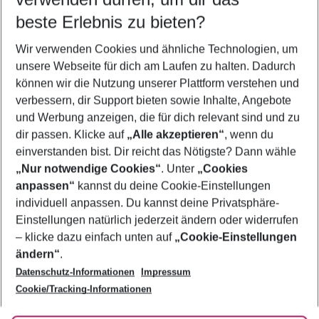
09.08.26
–
07.08.27
5-8 Nächte
beste Erlebnis zu bieten?
Wer wird verreisen
Wir verwenden Cookies und ähnliche Technologien, um
2 Erwachsene
Keine Kinder
unsere Webseite für dich am Laufen zu halten. Dadurch
können wir die Nutzung unserer Plattform verstehen und
Mehr Filter anzeigen
verbessern, dir Support bieten sowie Inhalte, Angebote
und Werbung anzeigen, die für dich relevant sind und zu
dir passen. Klicke auf
„Alle akzeptieren“
, wenn du
einverstanden bist. Dir reicht das Nötigste? Dann wähle
„Nur notwendige Cookies“
. Unter
„Cookies
anpassen“
kannst du deine Cookie-Einstellungen
Footer
Footer navigation
individuell anpassen. Du kannst deine Privatsphäre-
Über uns
Einstellungen natürlich jederzeit ändern oder widerrufen
AGB
– klicke dazu einfach unten auf
„Cookie-Einstellungen
Service & Hilfe
Bestpreisgarantie
ändern“
.
Datenschutz-Informationen
Impressum
Agenturbetreuung
Cookie-Einstellungen ändern
Folge uns
Barrierefreies Reisen
Cookie/Tracking-Informationen
Cookie-Richtlinie
Check-in
Datenschutz