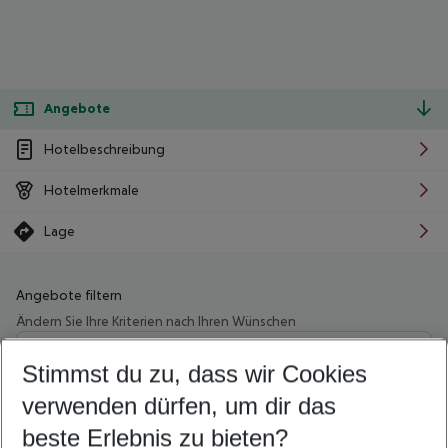
Angebote
Hotelbeschreibung
Hotelmerkmale
Lage
Angebote filtern
Ändern Sie Ihre Kriterien nach Ihren Wünschen
Wähle deinen Abflughafen
Beliebiger Abflughafen
Stimmst du zu, dass wir Cookies
verwenden dürfen, um dir das
Wähle deinen Reisezeitraum
10.08.26
–
08.08.27
5-8 Nächte
beste Erlebnis zu bieten?