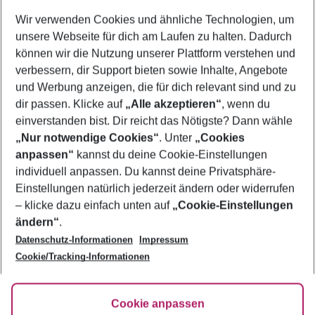
Wer wird verreisen
Wir verwenden Cookies und ähnliche Technologien, um
2 Erwachsene
Keine Kinder
unsere Webseite für dich am Laufen zu halten. Dadurch
können wir die Nutzung unserer Plattform verstehen und
Mehr Filter anzeigen
verbessern, dir Support bieten sowie Inhalte, Angebote
und Werbung anzeigen, die für dich relevant sind und zu
dir passen. Klicke auf
„Alle akzeptieren“
, wenn du
einverstanden bist. Dir reicht das Nötigste? Dann wähle
„Nur notwendige Cookies“
. Unter
„Cookies
anpassen“
kannst du deine Cookie-Einstellungen
Footer
Footer navigation
individuell anpassen. Du kannst deine Privatsphäre-
Über uns
Einstellungen natürlich jederzeit ändern oder widerrufen
AGB
– klicke dazu einfach unten auf
„Cookie-Einstellungen
Service & Hilfe
Bestpreisgarantie
ändern“
.
Datenschutz-Informationen
Impressum
Agenturbetreuung
Cookie-Einstellungen ändern
Folge uns
Barrierefreies Reisen
Cookie/Tracking-Informationen
Cookie-Richtlinie
Check-in
Datenschutz
FAQ
Fakten
Cookie anpassen
HanseMerkur Reiseversicherung
Flexibel buchen