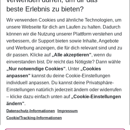
08.08.26
–
06.08.27
5-8 Nächte
beste Erlebnis zu bieten?
Wer wird verreisen
Wir verwenden Cookies und ähnliche Technologien, um
2 Erwachsene
Keine Kinder
unsere Webseite für dich am Laufen zu halten. Dadurch
können wir die Nutzung unserer Plattform verstehen und
Mehr Filter anzeigen
verbessern, dir Support bieten sowie Inhalte, Angebote
und Werbung anzeigen, die für dich relevant sind und zu
dir passen. Klicke auf
„Alle akzeptieren“
, wenn du
einverstanden bist. Dir reicht das Nötigste? Dann wähle
„Nur notwendige Cookies“
. Unter
„Cookies
anpassen“
kannst du deine Cookie-Einstellungen
Footer
Footer navigation
individuell anpassen. Du kannst deine Privatsphäre-
Über uns
Einstellungen natürlich jederzeit ändern oder widerrufen
AGB
– klicke dazu einfach unten auf
„Cookie-Einstellungen
Service & Hilfe
Bestpreisgarantie
ändern“
.
Datenschutz-Informationen
Impressum
Agenturbetreuung
Cookie-Einstellungen ändern
Folge uns
Barrierefreies Reisen
Cookie/Tracking-Informationen
Cookie-Richtlinie
Check-in
Datenschutz