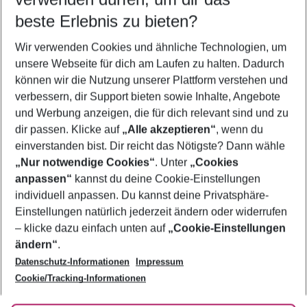
10.08.26
–
08.08.27
5-8 Nächte
beste Erlebnis zu bieten?
Wer wird verreisen
Wir verwenden Cookies und ähnliche Technologien, um
2 Erwachsene
Keine Kinder
unsere Webseite für dich am Laufen zu halten. Dadurch
können wir die Nutzung unserer Plattform verstehen und
Mehr Filter anzeigen
verbessern, dir Support bieten sowie Inhalte, Angebote
und Werbung anzeigen, die für dich relevant sind und zu
dir passen. Klicke auf
„Alle akzeptieren“
, wenn du
einverstanden bist. Dir reicht das Nötigste? Dann wähle
„Nur notwendige Cookies“
. Unter
„Cookies
anpassen“
kannst du deine Cookie-Einstellungen
Footer
Footer navigation
individuell anpassen. Du kannst deine Privatsphäre-
Über uns
Einstellungen natürlich jederzeit ändern oder widerrufen
AGB
– klicke dazu einfach unten auf
„Cookie-Einstellungen
Service & Hilfe
Bestpreisgarantie
ändern“
.
Datenschutz-Informationen
Impressum
Agenturbetreuung
Cookie-Einstellungen ändern
Folge uns
Barrierefreies Reisen
Cookie/Tracking-Informationen
Cookie-Richtlinie
Check-in
Datenschutz