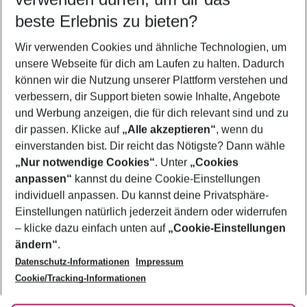
11.08.26
–
09.08.27
5-8 Nächte
beste Erlebnis zu bieten?
Wer wird verreisen
Wir verwenden Cookies und ähnliche Technologien, um
2 Erwachsene
Keine Kinder
unsere Webseite für dich am Laufen zu halten. Dadurch
können wir die Nutzung unserer Plattform verstehen und
Mehr Filter anzeigen
verbessern, dir Support bieten sowie Inhalte, Angebote
und Werbung anzeigen, die für dich relevant sind und zu
dir passen. Klicke auf
„Alle akzeptieren“
, wenn du
einverstanden bist. Dir reicht das Nötigste? Dann wähle
„Nur notwendige Cookies“
. Unter
„Cookies
anpassen“
kannst du deine Cookie-Einstellungen
Footer
Footer navigation
individuell anpassen. Du kannst deine Privatsphäre-
Über uns
Einstellungen natürlich jederzeit ändern oder widerrufen
AGB
– klicke dazu einfach unten auf
„Cookie-Einstellungen
Service & Hilfe
Bestpreisgarantie
ändern“
.
Datenschutz-Informationen
Impressum
Agenturbetreuung
Cookie-Einstellungen ändern
Folge uns
Barrierefreies Reisen
Cookie/Tracking-Informationen
Cookie-Richtlinie
Check-in
Datenschutz