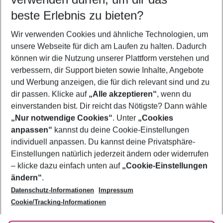
11.08.26
–
09.08.27
5-8 Nächte
beste Erlebnis zu bieten?
Wer wird verreisen
Wir verwenden Cookies und ähnliche Technologien, um
2 Erwachsene
Keine Kinder
unsere Webseite für dich am Laufen zu halten. Dadurch
können wir die Nutzung unserer Plattform verstehen und
Mehr Filter anzeigen
verbessern, dir Support bieten sowie Inhalte, Angebote
und Werbung anzeigen, die für dich relevant sind und zu
dir passen. Klicke auf
„Alle akzeptieren“
, wenn du
einverstanden bist. Dir reicht das Nötigste? Dann wähle
„Nur notwendige Cookies“
. Unter
„Cookies
anpassen“
kannst du deine Cookie-Einstellungen
Footer
Footer navigation
individuell anpassen. Du kannst deine Privatsphäre-
Über uns
Einstellungen natürlich jederzeit ändern oder widerrufen
AGB
– klicke dazu einfach unten auf
„Cookie-Einstellungen
Service & Hilfe
Bestpreisgarantie
ändern“
.
Datenschutz-Informationen
Impressum
Agenturbetreuung
Cookie-Einstellungen ändern
Folge uns
Barrierefreies Reisen
Cookie/Tracking-Informationen
Cookie-Richtlinie
Check-in
Datenschutz