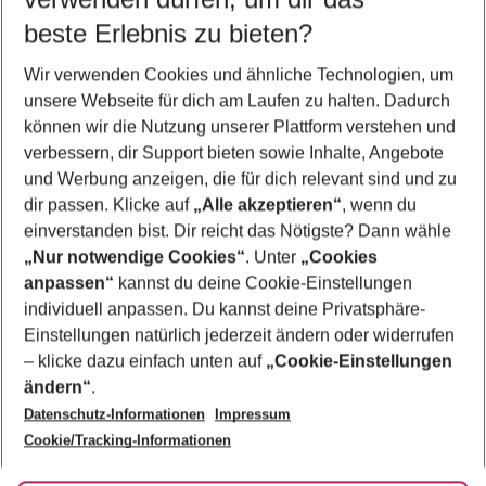
10.08.26
–
08.08.27
5-8 Nächte
beste Erlebnis zu bieten?
Wer wird verreisen
Wir verwenden Cookies und ähnliche Technologien, um
2 Erwachsene
Keine Kinder
unsere Webseite für dich am Laufen zu halten. Dadurch
können wir die Nutzung unserer Plattform verstehen und
Mehr Filter anzeigen
verbessern, dir Support bieten sowie Inhalte, Angebote
und Werbung anzeigen, die für dich relevant sind und zu
dir passen. Klicke auf
„Alle akzeptieren“
, wenn du
einverstanden bist. Dir reicht das Nötigste? Dann wähle
„Nur notwendige Cookies“
. Unter
„Cookies
anpassen“
kannst du deine Cookie-Einstellungen
Footer
Footer navigation
individuell anpassen. Du kannst deine Privatsphäre-
Über uns
Einstellungen natürlich jederzeit ändern oder widerrufen
AGB
– klicke dazu einfach unten auf
„Cookie-Einstellungen
Service & Hilfe
Bestpreisgarantie
ändern“
.
Datenschutz-Informationen
Impressum
Agenturbetreuung
Cookie-Einstellungen ändern
Folge uns
Barrierefreies Reisen
Cookie/Tracking-Informationen
Cookie-Richtlinie
Check-in
Datenschutz