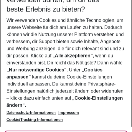
08.08.26
–
06.08.27
5-8 Nächte
beste Erlebnis zu bieten?
Wer wird verreisen
Wir verwenden Cookies und ähnliche Technologien, um
2 Erwachsene
Keine Kinder
unsere Webseite für dich am Laufen zu halten. Dadurch
können wir die Nutzung unserer Plattform verstehen und
Mehr Filter anzeigen
verbessern, dir Support bieten sowie Inhalte, Angebote
und Werbung anzeigen, die für dich relevant sind und zu
dir passen. Klicke auf
„Alle akzeptieren“
, wenn du
einverstanden bist. Dir reicht das Nötigste? Dann wähle
„Nur notwendige Cookies“
. Unter
„Cookies
anpassen“
kannst du deine Cookie-Einstellungen
Footer
Footer navigation
individuell anpassen. Du kannst deine Privatsphäre-
Über uns
Einstellungen natürlich jederzeit ändern oder widerrufen
AGB
– klicke dazu einfach unten auf
„Cookie-Einstellungen
Service & Hilfe
Bestpreisgarantie
ändern“
.
Datenschutz-Informationen
Impressum
Agenturbetreuung
Cookie-Einstellungen ändern
Folge uns
Barrierefreies Reisen
Cookie/Tracking-Informationen
Cookie-Richtlinie
Check-in
Datenschutz