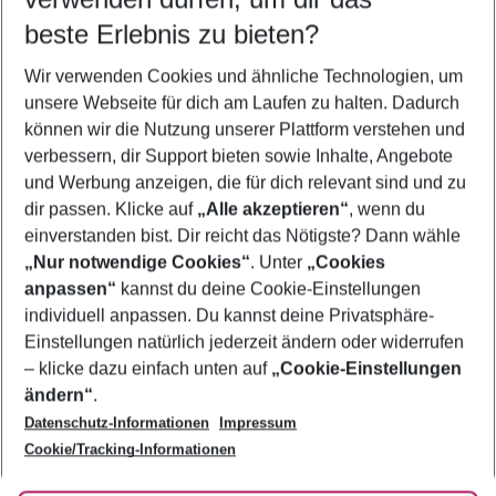
10.08.26
–
08.08.27
5-8 Nächte
beste Erlebnis zu bieten?
Wer wird verreisen
Wir verwenden Cookies und ähnliche Technologien, um
2 Erwachsene
Keine Kinder
unsere Webseite für dich am Laufen zu halten. Dadurch
können wir die Nutzung unserer Plattform verstehen und
Mehr Filter anzeigen
verbessern, dir Support bieten sowie Inhalte, Angebote
und Werbung anzeigen, die für dich relevant sind und zu
dir passen. Klicke auf
„Alle akzeptieren“
, wenn du
einverstanden bist. Dir reicht das Nötigste? Dann wähle
„Nur notwendige Cookies“
. Unter
„Cookies
anpassen“
kannst du deine Cookie-Einstellungen
Footer
Footer navigation
individuell anpassen. Du kannst deine Privatsphäre-
Über uns
Einstellungen natürlich jederzeit ändern oder widerrufen
AGB
– klicke dazu einfach unten auf
„Cookie-Einstellungen
Service & Hilfe
Bestpreisgarantie
ändern“
.
Datenschutz-Informationen
Impressum
Agenturbetreuung
Cookie-Einstellungen ändern
Folge uns
Barrierefreies Reisen
Cookie/Tracking-Informationen
Cookie-Richtlinie
Check-in
Datenschutz