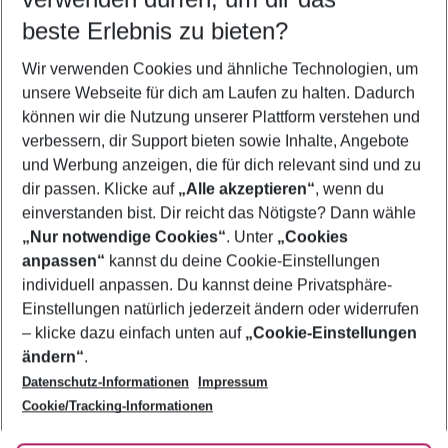
10.08.26
–
08.08.27
5-8 Nächte
beste Erlebnis zu bieten?
Wer wird verreisen
Wir verwenden Cookies und ähnliche Technologien, um
2 Erwachsene
Keine Kinder
unsere Webseite für dich am Laufen zu halten. Dadurch
können wir die Nutzung unserer Plattform verstehen und
Mehr Filter anzeigen
verbessern, dir Support bieten sowie Inhalte, Angebote
und Werbung anzeigen, die für dich relevant sind und zu
dir passen. Klicke auf
„Alle akzeptieren“
, wenn du
einverstanden bist. Dir reicht das Nötigste? Dann wähle
„Nur notwendige Cookies“
. Unter
„Cookies
anpassen“
kannst du deine Cookie-Einstellungen
Footer
Footer navigation
individuell anpassen. Du kannst deine Privatsphäre-
Über uns
Einstellungen natürlich jederzeit ändern oder widerrufen
AGB
– klicke dazu einfach unten auf
„Cookie-Einstellungen
Service & Hilfe
Bestpreisgarantie
ändern“
.
Datenschutz-Informationen
Impressum
Agenturbetreuung
Cookie-Einstellungen ändern
Folge uns
Barrierefreies Reisen
Cookie/Tracking-Informationen
Cookie-Richtlinie
Check-in
Datenschutz