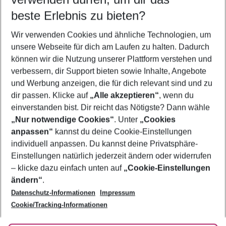
11.08.26
–
09.08.27
5-8 Nächte
beste Erlebnis zu bieten?
Wer wird verreisen
Wir verwenden Cookies und ähnliche Technologien, um
2 Erwachsene
Keine Kinder
unsere Webseite für dich am Laufen zu halten. Dadurch
können wir die Nutzung unserer Plattform verstehen und
Mehr Filter anzeigen
verbessern, dir Support bieten sowie Inhalte, Angebote
und Werbung anzeigen, die für dich relevant sind und zu
dir passen. Klicke auf
„Alle akzeptieren“
, wenn du
einverstanden bist. Dir reicht das Nötigste? Dann wähle
„Nur notwendige Cookies“
. Unter
„Cookies
anpassen“
kannst du deine Cookie-Einstellungen
Footer
Footer navigation
individuell anpassen. Du kannst deine Privatsphäre-
Über uns
Einstellungen natürlich jederzeit ändern oder widerrufen
AGB
– klicke dazu einfach unten auf
„Cookie-Einstellungen
Service & Hilfe
Bestpreisgarantie
ändern“
.
Datenschutz-Informationen
Impressum
Agenturbetreuung
Cookie-Einstellungen ändern
Folge uns
Barrierefreies Reisen
Cookie/Tracking-Informationen
Cookie-Richtlinie
Check-in
Datenschutz