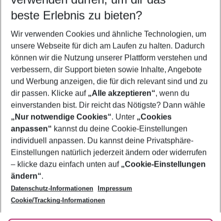
10.08.26
–
08.08.27
5-8 Nächte
beste Erlebnis zu bieten?
Wer wird verreisen
Wir verwenden Cookies und ähnliche Technologien, um
2 Erwachsene
Keine Kinder
unsere Webseite für dich am Laufen zu halten. Dadurch
können wir die Nutzung unserer Plattform verstehen und
Mehr Filter anzeigen
verbessern, dir Support bieten sowie Inhalte, Angebote
und Werbung anzeigen, die für dich relevant sind und zu
dir passen. Klicke auf
„Alle akzeptieren“
, wenn du
einverstanden bist. Dir reicht das Nötigste? Dann wähle
„Nur notwendige Cookies“
. Unter
„Cookies
anpassen“
kannst du deine Cookie-Einstellungen
Footer
Footer navigation
individuell anpassen. Du kannst deine Privatsphäre-
Über uns
Einstellungen natürlich jederzeit ändern oder widerrufen
AGB
– klicke dazu einfach unten auf
„Cookie-Einstellungen
Service & Hilfe
Bestpreisgarantie
ändern“
.
Datenschutz-Informationen
Impressum
Agenturbetreuung
Cookie-Einstellungen ändern
Folge uns
Barrierefreies Reisen
Cookie/Tracking-Informationen
Cookie-Richtlinie
Check-in
Datenschutz