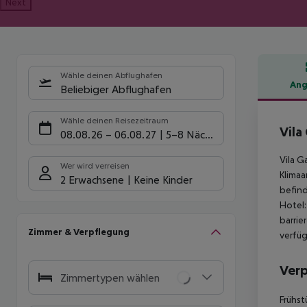
Next
Wähle deinen Abflughafen
Ang
Beliebiger Abflughafen
Hote
Wähle deinen Reisezeitraum
Vila
08.08.26
–
06.08.27
5-8 Nächte
Vila G
Wer wird verreisen
Klimaa
2 Erwachsene
Keine Kinder
befind
Hotel:
barrie
Zimmer & Verpflegung
verfüg
Ver
Zimmertypen wählen
Frühst