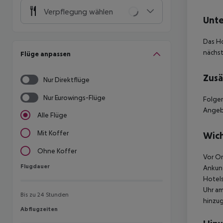
Verpflegung wählen
Unte
Das Ho
nächst
Flüge anpassen
Zusä
Nur Direktflüge
Nur Eurowings-Flüge
Folgen
Angebo
Alle Flüge
Mit Koffer
Wich
Ohne Koffer
Vor Or
Flugdauer
Flugdauer
Ankunf
Hotels
Uhr am
Bis zu 24 Stunden
hinzu
Abflugzeiten
Abflugzeiten