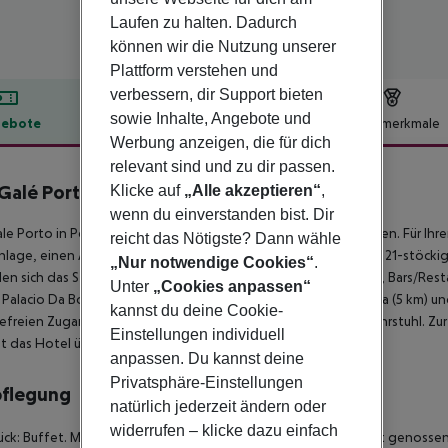
Laufen zu halten. Dadurch
können wir die Nutzung unserer
Plattform verstehen und
verbessern, dir Support bieten
sowie Inhalte, Angebote und
ebote
Hotelbeschreibung
Hotelmerkmale
Werbung anzeigen, die für dich
lbeschreibung
relevant sind und zu dir passen.
 Galé Porto
Klicke auf
„Alle akzeptieren“
,
4
wenn du einverstanden bist. Dir
ale Porto in Porto verfügt über 292 Zimmer, verteilt auf 21 Etagen. Für I
reicht das Nötigste? Dann wähle
nlage, einen Aufzug, eine Lounge und eine Rezeption. In dem 21-stöckig
„Nur notwendige Cookies“
.
en sich das Stadtzentrum, Einkaufsmöglichkeiten, die U-Bahn, Bars/Rest
Unter
„Cookies anpassen“
 Palacio Da Bolsa (3 km), Flughafen OPO (15 km), Casa Da Musica (5 km) u
kannst du deine Cookie-
refreien Zugang: Rampe/Hebebühne und rollstuhlgerechter Fahrstuhl. Zur
Einstellungen individuell
t das Hotel über einen Parkplatz.
anpassen. Du kannst deine
Privatsphäre-Einstellungen
pflegung
natürlich jederzeit ändern oder
widerrufen – klicke dazu einfach
ück: Buffet. Mittag- und Abendessen kann in einem Restaurant genosse