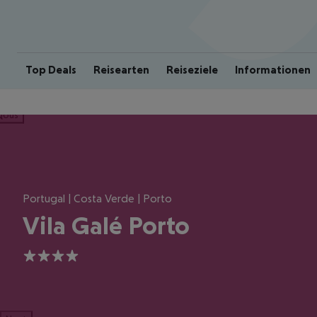
Top Deals
Reisearten
Reiseziele
Informationen
ious
Portugal | Costa Verde | Porto
Vila Galé Porto
4