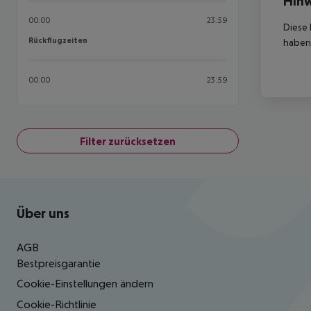
Hinw
00:00
23:59
Diese 
Rückflugzeiten
Rückflugzeiten
haben,
00:00
23:59
Filter zurücksetzen
Footer
Footer navigation
Über uns
AGB
Bestpreisgarantie
Cookie-Einstellungen ändern
Cookie-Richtlinie