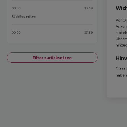
Wich
00:00
23:59
Rückflugzeiten
Rückflugzeiten
Vor Or
Ankunf
Hotels
00:00
23:59
Uhr am
hinzu
Hinw
Filter zurücksetzen
Diese 
haben,