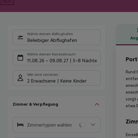
Next
Wähle deinen Abflughafen
Ang
Beliebiger Abflughafen
Hote
Wähle deinen Reisezeitraum
Port
11.08.26
–
09.08.27
5-8 Nächte
Rund 6
Wer wird verreisen
entfer
2 Erwachsene
Keine Kinder
erreic
erreic
sorgt 
Zimmer & Verpflegung
etwa 5
Zim
Zimmertypen wählen
Einzel