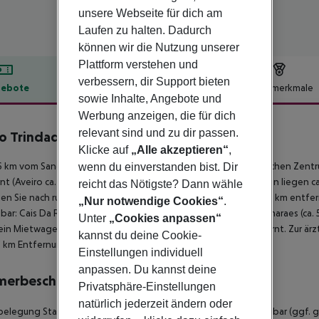
unsere Webseite für dich am
Laufen zu halten. Dadurch
können wir die Nutzung unserer
Plattform verstehen und
verbessern, dir Support bieten
ebote
Hotelbeschreibung
Hotelmerkmale
sowie Inhalte, Angebote und
lbeschreibung
Werbung anzeigen, die für dich
relevant sind und zu dir passen.
o Trindade Hotel
Klicke auf
„Alle akzeptieren“
,
4
 km vom Sandstrand entfernt gelegenes Hotel. Zum touristischen Zentrum 
wenn du einverstanden bist. Dir
nt (Aveiro ca. 77 km, Coimbra ca. 120 km). Einkaufsmöglichkeiten liegen
reicht das Nötigste? Dann wähle
hen Sie nach rund 2 km. Auch die nächste Diskothek liegt rund 2 km ent
„Nur notwendige Cookies“
.
hbar: Cais Da Ribeira (ca. 2 km), Vila Nova De Gaia (ca. 6 km), Guimaraes (ca.
Unter
„Cookies anpassen“
ein Mietwagen-Verleih. Eine U-Bahnstation ist ca. 200 m entfernt. Zur ärz
kannst du deine Cookie-
 km Entfernung. Der Flughafen (OPO) ist ca. 16 km entfernt.
Einstellungen individuell
anpassen. Du kannst deine
merbeschreibung
Privatsphäre-Einstellungen
natürlich jederzeit ändern oder
belegung Standard Zimmer: Mit Wasserkocher (kostenlos), Minibar (ggf. g