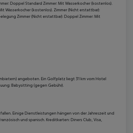
immer: Doppel Standard Zimmer: Mit Wasserkocher (kostenlos).
t Wasserkocher (kostenlos). Zimmer (Nicht erstattbar):
lbelegung Zimmer (Nicht erstattbar): Doppel Zimmer: Mit
 akzeptieren
Anbietern) angeboten. Ein Golfplatz liegt 31 km vom Hotel
uung: Babysitting (gegen Gebühr).
allen. Einige Dienstleistungen hängen von der Jahreszeit und
anzösisch und spanisch. Kreditkarten: Diners Club, Visa,