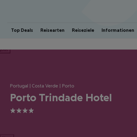
Top Deals
Reisearten
Reiseziele
Informationen
ious
Portugal | Costa Verde | Porto
Porto Trindade Hotel
4