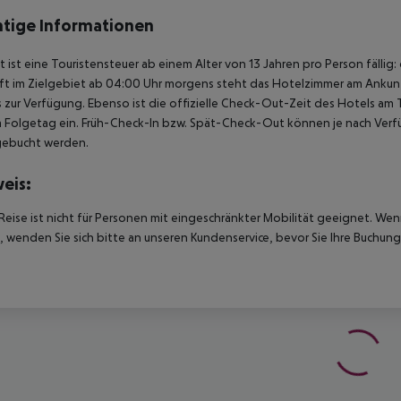
tige Informationen
t ist eine Touristensteuer ab einem Alter von 13 Jahren pro Person fällig:
t im Zielgebiet ab 04:00 Uhr morgens steht das Hotelzimmer am Ankunfts
 zur Verfügung. Ebenso ist die offizielle Check-Out-Zeit des Hotels am T
 Folgetag ein. Früh-Check-In bzw. Spät-Check-Out können je nach Verfü
gebucht werden.
eis:
Reise ist nicht für Personen mit eingeschränkter Mobilität geeignet. We
 wenden Sie sich bitte an unseren Kundenservice, bevor Sie Ihre Buchung