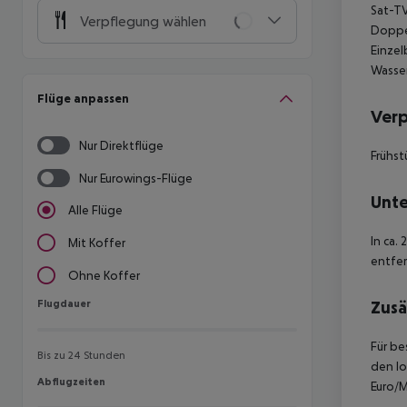
Sat-TV
Verpflegung wählen
Doppel
Einzel
Wasser
Flüge anpassen
Ver
Nur Direktflüge
Frühst
Nur Eurowings-Flüge
Unte
Alle Flüge
In ca.
Mit Koffer
entfer
Ohne Koffer
Flugdauer
Zusä
Flugdauer
Für be
Bis zu 24 Stunden
den lo
Abflugzeiten
Abflugzeiten
Euro/M