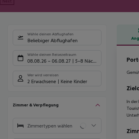
Next
Wähle deinen Abflughafen
Ang
Beliebiger Abflughafen
Hote
Wähle deinen Reisezeitraum
Port
08.08.26
–
06.08.27
5-8 Nächte
Gemütl
Wer wird verreisen
2 Erwachsene
Keine Kinder
Ziel
In der
Zimmer & Verpflegung
Touris
Unterh
Zimmertypen wählen
Zim