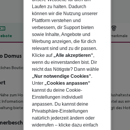
Laufen zu halten. Dadurch
können wir die Nutzung unserer
Plattform verstehen und
verbessern, dir Support bieten
sowie Inhalte, Angebote und
ebote
Hotelbeschreibung
Hotelmerkmale
Werbung anzeigen, die für dich
lbeschreibung
relevant sind und zu dir passen.
o Domus Hotel
Klicke auf
„Alle akzeptieren“
,
3
wenn du einverstanden bist. Dir
iches Boutiquehotel in zentraler Lage.
reicht das Nötigste? Dann wähle
„Nur notwendige Cookies“
.
ort
Unter
„Cookies anpassen“
kannst du deine Cookie-
 Nähe zum Hotel befinden sich die U-Bahn, Supermärkte, eine Bushalteste
Einstellungen individuell
t Information, das Stadtzentrum und Bars/Restaurants. Vom Hotel aus err
anpassen. Du kannst deine
altung bietet das Hotel: eine TV Lounge. Für Fahrzeuge verfügt das Hot
Privatsphäre-Einstellungen
natürlich jederzeit ändern oder
merbeschreibung
widerrufen – klicke dazu einfach