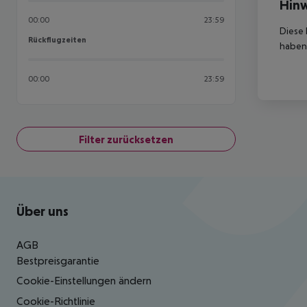
Hinw
00:00
23:59
Diese 
Rückflugzeiten
Rückflugzeiten
haben,
00:00
23:59
Filter zurücksetzen
Footer
Footer navigation
Über uns
AGB
Bestpreisgarantie
Cookie-Einstellungen ändern
Cookie-Richtlinie