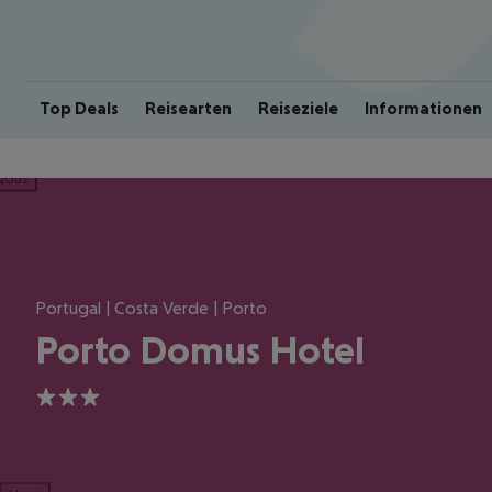
Top Deals
Reisearten
Reiseziele
Informationen
ious
Portugal | Costa Verde | Porto
Porto Domus Hotel
3