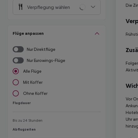
Die Zi
Verpflegung wählen
Ver
Flüge anpassen
Frühst
Zusä
Nur Direktflüge
Nur Eurowings-Flüge
Folgen
Aktivi
Alle Flüge
Mit Koffer
Wich
Ohne Koffer
Vor Or
Flugdauer
Flugdauer
Ankunf
Hotels
Uhr am
Bis zu 24 Stunden
hinzu
Abflugzeiten
Abflugzeiten