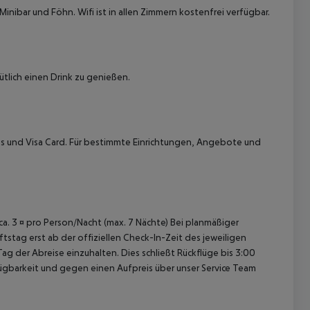
inibar und Föhn. Wifi ist in allen Zimmern kostenfrei verfügbar.
tlich einen Drink zu genießen.
 akzeptieren
s und Visa Card. Für bestimmte Einrichtungen, Angebote und
 ca. 3 ¤ pro Person/Nacht (max. 7 Nächte) Bei planmäßiger
tag erst ab der offiziellen Check-In-Zeit des jeweiligen
ag der Abreise einzuhalten. Dies schließt Rückflüge bis 3:00
gbarkeit und gegen einen Aufpreis über unser Service Team