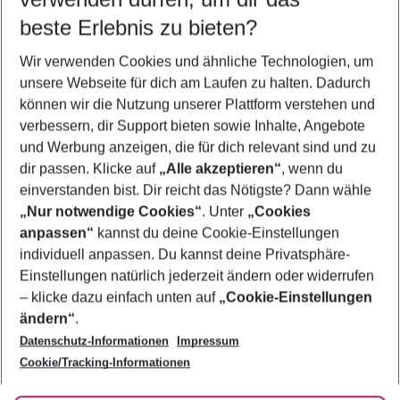
10.08.26
–
08.08.27
5-8 Nächte
beste Erlebnis zu bieten?
Wer wird verreisen
Wir verwenden Cookies und ähnliche Technologien, um
2 Erwachsene
Keine Kinder
unsere Webseite für dich am Laufen zu halten. Dadurch
können wir die Nutzung unserer Plattform verstehen und
Mehr Filter anzeigen
verbessern, dir Support bieten sowie Inhalte, Angebote
und Werbung anzeigen, die für dich relevant sind und zu
dir passen. Klicke auf
„Alle akzeptieren“
, wenn du
einverstanden bist. Dir reicht das Nötigste? Dann wähle
„Nur notwendige Cookies“
. Unter
„Cookies
anpassen“
kannst du deine Cookie-Einstellungen
Footer
Footer navigation
individuell anpassen. Du kannst deine Privatsphäre-
Über uns
Einstellungen natürlich jederzeit ändern oder widerrufen
AGB
– klicke dazu einfach unten auf
„Cookie-Einstellungen
Service & Hilfe
Bestpreisgarantie
ändern“
.
Datenschutz-Informationen
Impressum
Agenturbetreuung
Cookie-Einstellungen ändern
Folge uns
Barrierefreies Reisen
Cookie/Tracking-Informationen
Cookie-Richtlinie
Check-in
Datenschutz