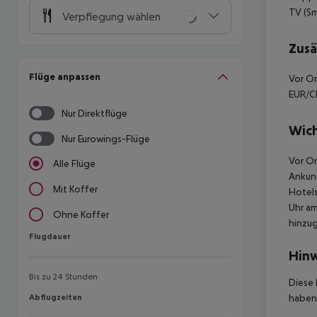
TV (Sm
Verpflegung wählen
Zusä
Flüge anpassen
Vor Or
EUR/CH
Nur Direktflüge
Wich
Nur Eurowings-Flüge
Vor Or
Alle Flüge
Ankunf
Mit Koffer
Hotels
Uhr am
Ohne Koffer
hinzu
Flugdauer
Flugdauer
Hinw
Bis zu 24 Stunden
Diese 
Abflugzeiten
haben,
Abflugzeiten