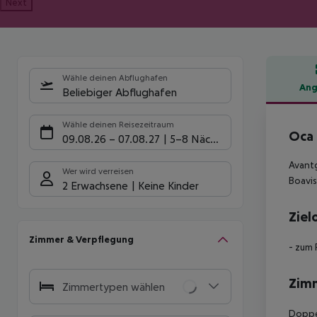
Next
Wähle deinen Abflughafen
Ang
Beliebiger Abflughafen
Hote
Wähle deinen Reisezeitraum
Oca 
09.08.26
–
07.08.27
5-8 Nächte
Avantg
Wer wird verreisen
Boavis
2 Erwachsene
Keine Kinder
Ziel
Zimmer & Verpflegung
- zum 
Zim
Zimmertypen wählen
Doppel