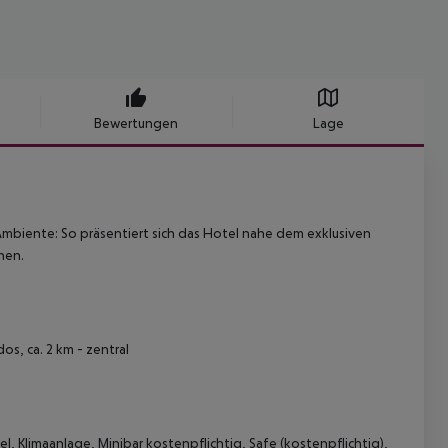
Bewertungen
Lage
-Ambiente: So präsentiert sich das Hotel nahe dem exklusiven
hen.
os, ca. 2 km - zentral
 Klimaanlage, Minibar kostenpflichtig, Safe (kostenpflichtig),