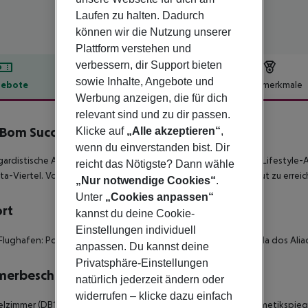
Laufen zu halten. Dadurch
können wir die Nutzung unserer
Plattform verstehen und
verbessern, dir Support bieten
sowie Inhalte, Angebote und
ebote
Hotelbeschreibung
Hotelmerkmale
Werbung anzeigen, die für dich
lbeschreibung
relevant sind und zu dir passen.
Bom Successo Hotel
Klicke auf
„Alle akzeptieren“
,
4
wenn du einverstanden bist. Dir
ardistische Architektur, elegantes Interieur, zeitgenössisches Lifestyle
reicht das Nötigste? Dann wähle
ta-Viertel. Von hier sind die schönsten Sehenswürdigkeiten gut zu erreic
„Nur notwendige Cookies“
.
Unter
„Cookies anpassen“
ort
kannst du deine Cookie-
Einstellungen individuell
Flughafen: Porto, ca. 13 km - Ribeira do Porto, ca. 2 km - Avenida dos Aliad
anpassen. Du kannst deine
Privatsphäre-Einstellungen
merbeschreibung
natürlich jederzeit ändern oder
widerrufen – klicke dazu einfach
zimmer (DB1) - 16-20 qm, Doppel, Dusche, Haartrockner, Kosmetikspiegel,