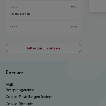
00:00
23:59
Rückflugzeiten
Rückflugzeiten
00:00
23:59
Filter zurücksetzen
Footer
Footer navigation
Über uns
AGB
Bestpreisgarantie
Cookie-Einstellungen ändern
Cookie-Richtlinie