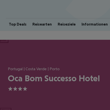
Top Deals
Reisearten
Reiseziele
Informationen
ious
Portugal | Costa Verde | Porto
Oca Bom Successo Hotel
4