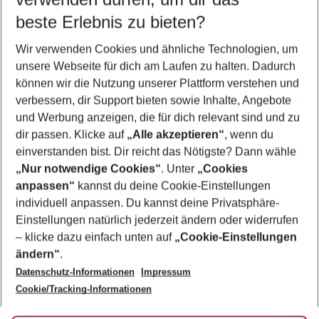
10.08.26
–
08.08.27
5-8 Nächte
beste Erlebnis zu bieten?
Wer wird verreisen
Wir verwenden Cookies und ähnliche Technologien, um
2 Erwachsene
Keine Kinder
unsere Webseite für dich am Laufen zu halten. Dadurch
können wir die Nutzung unserer Plattform verstehen und
Mehr Filter anzeigen
verbessern, dir Support bieten sowie Inhalte, Angebote
und Werbung anzeigen, die für dich relevant sind und zu
dir passen. Klicke auf
„Alle akzeptieren“
, wenn du
einverstanden bist. Dir reicht das Nötigste? Dann wähle
„Nur notwendige Cookies“
. Unter
„Cookies
anpassen“
kannst du deine Cookie-Einstellungen
Footer
Footer navigation
individuell anpassen. Du kannst deine Privatsphäre-
Über uns
Einstellungen natürlich jederzeit ändern oder widerrufen
AGB
– klicke dazu einfach unten auf
„Cookie-Einstellungen
Service & Hilfe
Bestpreisgarantie
ändern“
.
Datenschutz-Informationen
Impressum
Agenturbetreuung
Cookie-Einstellungen ändern
Folge uns
Barrierefreies Reisen
Cookie/Tracking-Informationen
Cookie-Richtlinie
Check-in
Datenschutz