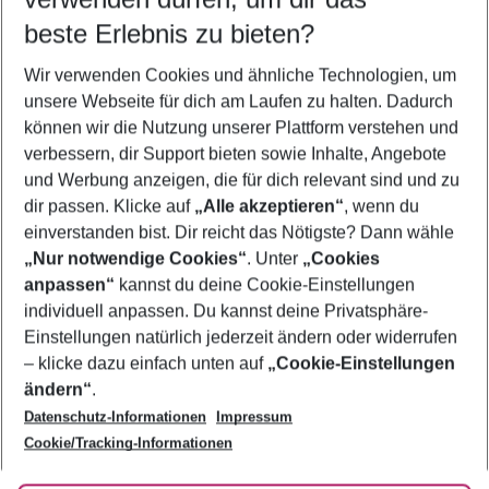
08.08.26
–
06.08.27
5-8 Nächte
beste Erlebnis zu bieten?
Wer wird verreisen
Wir verwenden Cookies und ähnliche Technologien, um
2 Erwachsene
Keine Kinder
unsere Webseite für dich am Laufen zu halten. Dadurch
können wir die Nutzung unserer Plattform verstehen und
Mehr Filter anzeigen
verbessern, dir Support bieten sowie Inhalte, Angebote
und Werbung anzeigen, die für dich relevant sind und zu
dir passen. Klicke auf
„Alle akzeptieren“
, wenn du
einverstanden bist. Dir reicht das Nötigste? Dann wähle
„Nur notwendige Cookies“
. Unter
„Cookies
anpassen“
kannst du deine Cookie-Einstellungen
Footer
Footer navigation
individuell anpassen. Du kannst deine Privatsphäre-
Über uns
Einstellungen natürlich jederzeit ändern oder widerrufen
AGB
– klicke dazu einfach unten auf
„Cookie-Einstellungen
Service & Hilfe
Bestpreisgarantie
ändern“
.
Datenschutz-Informationen
Impressum
Agenturbetreuung
Cookie-Einstellungen ändern
Folge uns
Barrierefreies Reisen
Cookie/Tracking-Informationen
Cookie-Richtlinie
Check-in
Datenschutz