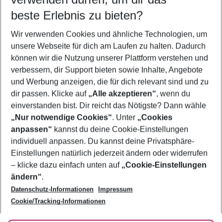
10.08.26
–
08.08.27
5-8 Nächte
beste Erlebnis zu bieten?
Wer wird verreisen
Wir verwenden Cookies und ähnliche Technologien, um
2 Erwachsene
Keine Kinder
unsere Webseite für dich am Laufen zu halten. Dadurch
können wir die Nutzung unserer Plattform verstehen und
Mehr Filter anzeigen
verbessern, dir Support bieten sowie Inhalte, Angebote
und Werbung anzeigen, die für dich relevant sind und zu
dir passen. Klicke auf
„Alle akzeptieren“
, wenn du
einverstanden bist. Dir reicht das Nötigste? Dann wähle
„Nur notwendige Cookies“
. Unter
„Cookies
anpassen“
kannst du deine Cookie-Einstellungen
Footer
Footer navigation
individuell anpassen. Du kannst deine Privatsphäre-
Über uns
Einstellungen natürlich jederzeit ändern oder widerrufen
AGB
– klicke dazu einfach unten auf
„Cookie-Einstellungen
Service & Hilfe
Bestpreisgarantie
ändern“
.
Datenschutz-Informationen
Impressum
Agenturbetreuung
Cookie-Einstellungen ändern
Folge uns
Barrierefreies Reisen
Cookie/Tracking-Informationen
Cookie-Richtlinie
Check-in
Datenschutz