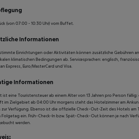
pflegung
ück (von 07:00 - 10:30 Uhr) vom Buffet.
tzliche Informationen
stimmte Einrichtungen oder Aktivitäten können zusätzliche Gebühren anf
kalen klimatischen Bedingungen ab. Servicesprachen: englisch, französisch
an Express, Euro/MasterCard und Visa.
tige Informationen
t ist eine Touristensteuer ab einem Alter von 13 Jahren pro Person fällig:
t im Zielgebiet ab 04:00 Uhr morgens steht das Hotelzimmer am Ankunfts
 zur Verfügung. Ebenso ist die offizielle Check-Out-Zeit des Hotels am T
 Folgetag ein. Früh-Check-In bzw. Spät-Check-Out können je nach Verfü
gebucht werden.
eis: