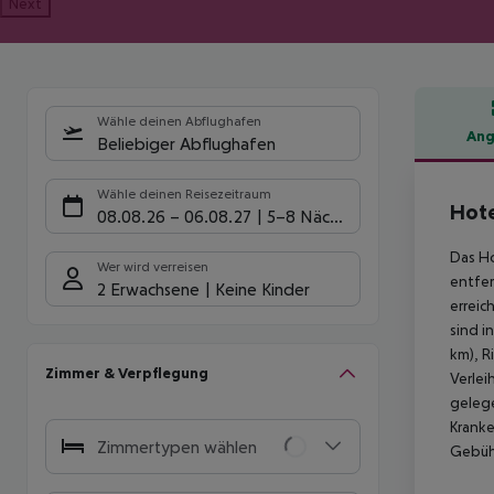
Next
Wähle deinen Abflughafen
Ang
Beliebiger Abflughafen
Hote
Wähle deinen Reisezeitraum
Hote
08.08.26
–
06.08.27
5-8 Nächte
Das Ho
Wer wird verreisen
entfer
2 Erwachsene
Keine Kinder
erreic
sind i
km), R
Zimmer & Verpflegung
Verlei
gelege
Kranke
Zimmertypen wählen
Gebühr