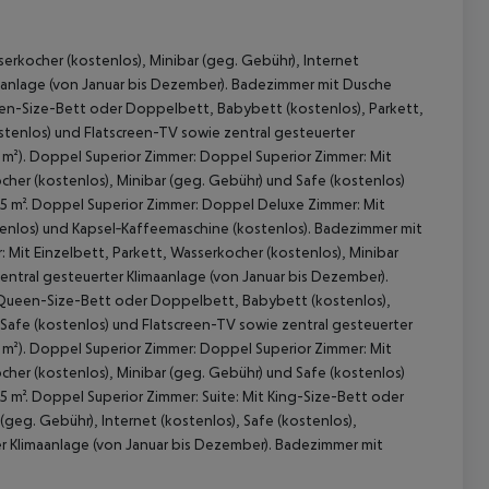
rkocher (kostenlos), Minibar (geg. Gebühr), Internet
maanlage (von Januar bis Dezember). Badezimmer mit Dusche
een-Size-Bett oder Doppelbett, Babybett (kostenlos), Parkett,
ostenlos) und Flatscreen-TV sowie zentral gesteuerter
 m²). Doppel Superior Zimmer: Doppel Superior Zimmer: Mit
cher (kostenlos), Minibar (geg. Gebühr) und Safe (kostenlos)
35 m². Doppel Superior Zimmer: Doppel Deluxe Zimmer: Mit
nlos) und Kapsel‑Kaffeemaschine (kostenlos). Badezimmer mit
 akzeptieren
Mit Einzelbett, Parkett, Wasserkocher (kostenlos), Minibar
zentral gesteuerter Klimaanlage (von Januar bis Dezember).
 Queen-Size-Bett oder Doppelbett, Babybett (kostenlos),
, Safe (kostenlos) und Flatscreen-TV sowie zentral gesteuerter
 m²). Doppel Superior Zimmer: Doppel Superior Zimmer: Mit
cher (kostenlos), Minibar (geg. Gebühr) und Safe (kostenlos)
5 m². Doppel Superior Zimmer: Suite: Mit King-Size-Bett oder
geg. Gebühr), Internet (kostenlos), Safe (kostenlos),
r Klimaanlage (von Januar bis Dezember). Badezimmer mit