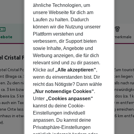
ähnliche Technologien, um
unsere Webseite für dich am
Laufen zu halten. Dadurch
können wir die Nutzung unserer
Plattform verstehen und
ebote
Hotelbeschreibung
Hotelmerkmale
verbessern, dir Support bieten
lbeschreibung
sowie Inhalte, Angebote und
Werbung anzeigen, die für dich
l Cristal Porto
relevant sind und zu dir passen.
4
tel Cristal Porto befindet sich ca. 15 km vom Strand entfernt. Zum tourist
Klicke auf
„Alle akzeptieren“
,
nt (Braga ca. 55 km, GuimarÃ£es ca. 56 km). Einkaufsmöglichkeiten liegen 
wenn du einverstanden bist. Dir
hen. Zu den nächsten Bars und Restaurants gelangt man ebenfalls nach r
reicht das Nötigste? Dann wähle
n ca. 3 km bzw. in ca. 2 km Entfernung zu finden. Folgende Sehenswürdigke
„Nur notwendige Cookies“
.
ibeira (ca. 5 km), Parque Serralves (ca. 5 km) und Avenida dos Aliados (ca
Unter
„Cookies anpassen“
h auch ein Taxistand (ca. 500 m) und eine Bushaltestelle (ca. 600 m entfer
kannst du deine Cookie-
ne Orte lassen sich über den Bahnhof in rund 2 km Entfernung erreichen. 
Einstellungen individuell
nhaus in etwa 200 m Entfernung. Der Flughafen (OPO) ist ca. 16 km entf
anpassen. Du kannst deine
).
Privatsphäre-Einstellungen