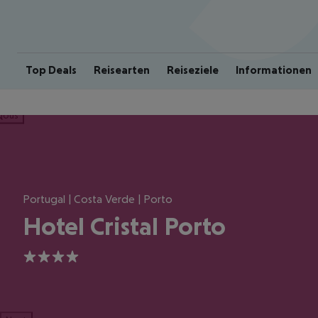
Top Deals
Reisearten
Reiseziele
Informationen
ious
Portugal | Costa Verde | Porto
Hotel Cristal Porto
4