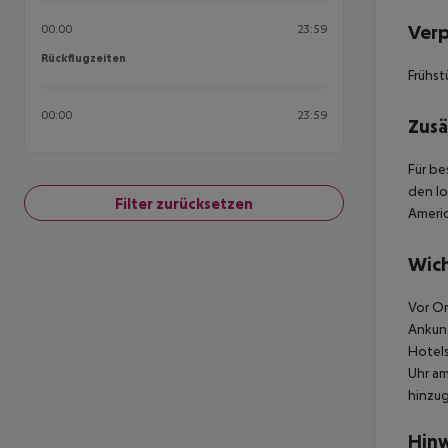
Ver
00:00
23:59
Rückflugzeiten
Rückflugzeiten
Frühst
00:00
23:59
Zusä
Für be
den lo
Filter zurücksetzen
Americ
Wich
Vor Or
Ankunf
Hotels
Uhr am
hinzu
Hinw