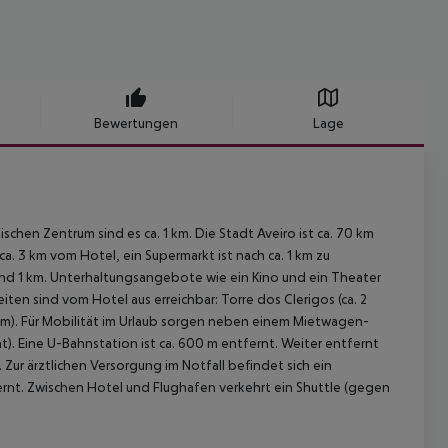
Bewertungen
Lage
ischen Zentrum sind es ca. 1 km. Die Stadt Aveiro ist ca. 70 km
ca. 3 km vom Hotel, ein Supermarkt ist nach ca. 1 km zu
und 1 km. Unterhaltungsangebote wie ein Kino und ein Theater
iten sind vom Hotel aus erreichbar: Torre dos Clerigos (ca. 2
. 1 km). Für Mobilität im Urlaub sorgen neben einem Mietwagen-
nt). Eine U-Bahnstation ist ca. 600 m entfernt. Weiter entfernt
Zur ärztlichen Versorgung im Notfall befindet sich ein
ernt. Zwischen Hotel und Flughafen verkehrt ein Shuttle (gegen