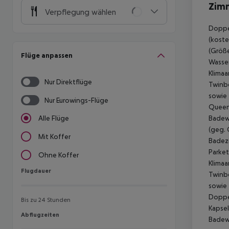
Zim
Verpflegung wählen
Doppel
(koste
(Größe
Flüge anpassen
Wasser
Klimaa
Nur Direktflüge
Twinbe
sowie 
Nur Eurowings-Flüge
Queen-
Badewa
Alle Flüge
(geg. 
Mit Koffer
Badezi
Parket
Ohne Koffer
Klimaa
Flugdauer
Flugdauer
Twinbe
sowie 
Doppel
Bis zu 24 Stunden
Kapsel
Abflugzeiten
Abflugzeiten
Badewa