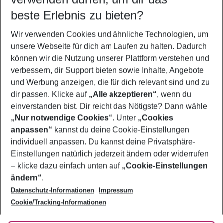
09.08.26
–
07.08.27
5-8 Nächte
beste Erlebnis zu bieten?
Wer wird verreisen
Wir verwenden Cookies und ähnliche Technologien, um
2 Erwachsene
Keine Kinder
unsere Webseite für dich am Laufen zu halten. Dadurch
können wir die Nutzung unserer Plattform verstehen und
Mehr Filter anzeigen
verbessern, dir Support bieten sowie Inhalte, Angebote
und Werbung anzeigen, die für dich relevant sind und zu
dir passen. Klicke auf
„Alle akzeptieren“
, wenn du
einverstanden bist. Dir reicht das Nötigste? Dann wähle
„Nur notwendige Cookies“
. Unter
„Cookies
anpassen“
kannst du deine Cookie-Einstellungen
Footer
Footer navigation
individuell anpassen. Du kannst deine Privatsphäre-
Über uns
Einstellungen natürlich jederzeit ändern oder widerrufen
AGB
– klicke dazu einfach unten auf
„Cookie-Einstellungen
Service & Hilfe
Bestpreisgarantie
ändern“
.
Datenschutz-Informationen
Impressum
Agenturbetreuung
Cookie-Einstellungen ändern
Folge uns
Barrierefreies Reisen
Cookie/Tracking-Informationen
Cookie-Richtlinie
Check-in
Datenschutz