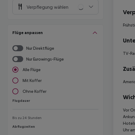
Verpflegung wählen
Ver
Frühst
Flüge anpassen
Unte
Nur Direktflüge
TV-R
Nur Eurowings-Flüge
Zusä
Alle Flüge
Mit Koffer
Americ
Ohne Koffer
Wich
Flugdauer
Flugdauer
Vor Or
Ankunf
Bis zu 24 Stunden
Hotels
Abflugzeiten
Abflugzeiten
Uhr am