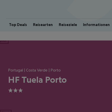
Top Deals
Reisearten
Reiseziele
Informationen
ious
Portugal | Costa Verde | Porto
HF Tuela Porto
3