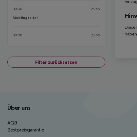
hinzu
00:00
23:59
Hinw
Rückflugzeiten
Rückflugzeiten
Diese 
haben,
00:00
23:59
Filter zurücksetzen
Footer
Footer navigation
Über uns
AGB
Bestpreisgarantie