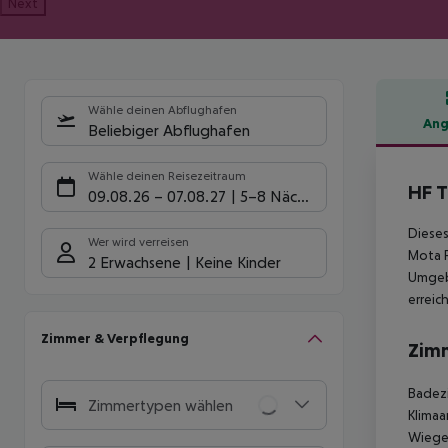
Next
Wähle deinen Abflughafen
Ang
Beliebiger Abflughafen
Hote
Wähle deinen Reisezeitraum
HF T
09.08.26
–
07.08.27
5-8 Nächte
Dieses
Wer wird verreisen
Mota P
2 Erwachsene
Keine Kinder
Umgebu
erreic
Zimmer & Verpflegung
Zim
Badez
Zimmertypen wählen
Klimaa
Wiege 