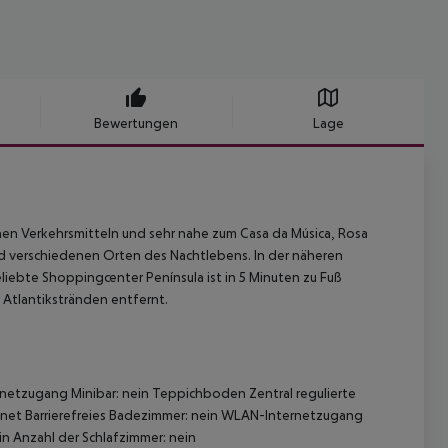
Bewertungen
Lage
chen Verkehrsmitteln und sehr nahe zum Casa da Música, Rosa
nd verschiedenen Orten des Nachtlebens. In der näheren
iebte Shoppingcenter Península ist in 5 Minuten zu Fuß
 Atlantikstränden entfernt.
rnetzugang
Minibar: nein
Teppichboden
Zentral regulierte
gnet
Barrierefreies Badezimmer: nein
WLAN-Internetzugang
in
Anzahl der Schlafzimmer: nein