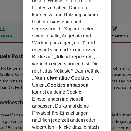
unsere Webseite für dich am
Laufen zu halten. Dadurch
können wir die Nutzung unserer
Plattform verstehen und
verbessern, dir Support bieten
sowie Inhalte, Angebote und
ebote
Hotelbeschreibung
Hotelmerkmale
Werbung anzeigen, die für dich
lbeschreibung
relevant sind und zu dir passen.
uela Porto
Klicke auf
„Alle akzeptieren“
,
3
wenn du einverstanden bist. Dir
 Hotel befindet sich in Boavista, mit unmittelbarem Zugang zu öffentli
reicht das Nötigste? Dann wähle
avillon, Soares dos Reis Museum sowie einer Vielzahl von Restaurants u
„Nur notwendige Cookies“
.
ng gibt es Einkaufsmöglichkeiten, Discos, Bars und Restaurants. Das bel
Unter
„Cookies anpassen“
hbar. Das Hotel ist 10 Minuten zu Fuß vom Fluss Douro sowie 5 km von den
kannst du deine Cookie-
Einstellungen individuell
merbeschreibung
anpassen. Du kannst deine
Privatsphäre-Einstellungen
immer
Badewanne
Haartrockner
Direktwahltelefon
Fernseher
Radio
Inte
natürlich jederzeit ändern oder
nlage
Zentralheizung
Safe
Wohnzimmer: nein
Balkon
Für Rollstühle geei
widerrufen – klicke dazu einfach
auf Bestellung: nein
Extrabetten auf Bestellung: nein
Raucherzimmer: ne