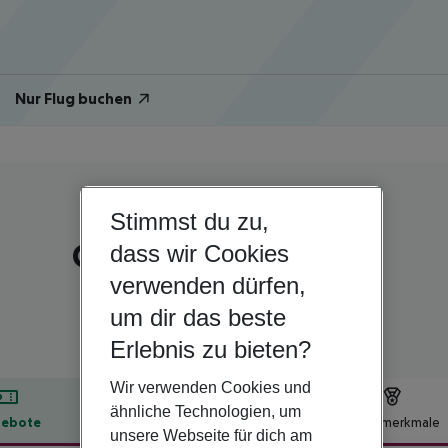
Nur Flug buchen
Stimmst du zu,
Portugal | Costa Verde | Porto
Carris Porto Ribeira
dass wir Cookies
verwenden dürfen,
4
um dir das beste
Erlebnis zu bieten?
Wir verwenden Cookies und
ähnliche Technologien, um
ebote
Hotelbeschreibung
Hotelmerkmale
unsere Webseite für dich am