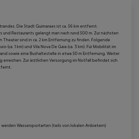
randes. Die Stadt Guimaraes ist ca. 56 km entfernt.
rs und Restaurants gelangt man nach rund 500 m. Zur nächsten
 Theater sind in ca. 2 km Entfernung zu finden. Folgende
o (ca. 1 km) und Vila Nova De Gaia (ca. 3 km). Für Mobilität im
nd sowie eine Bushaltestelle in etwa 50 m Entfernung. Weiter
erreichen. Zur ärztlichen Versorgung im Notfall befindet sich
fernt.
 werden Wassersportarten (teils von lokalen Anbietern)