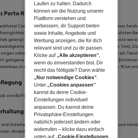
lbeschreibung
Laufen zu halten. Dadurch
können wir die Nutzung unserer
is Porto Ribeira
Plattform verstehen und
4
verbessern, dir Support bieten
adthotel Carris Porto Ribeira befindet sich in der Umgebung eines Sandst
fsmöglichkeiten liegen ca. 2 km vom Hotel entfernt. Zu den nächsten Ba
sowie Inhalte, Angebote und
hek gelangt man nach rund 1 km. Weitere Unterhaltungsangebote wie ein
Werbung anzeigen, die für dich
würdigkeiten sind vom Hotel aus erreichbar: Cais Da Ribeira (ca. 1 km), Dour
relevant sind und zu dir passen.
 sorgen neben einem nahegelegenen Mietwagen-Verleih auch ein Taxista
Klicke auf
„Alle akzeptieren“
,
nt gelegene Orte lassen sich über den Bahnhof in rund 900 m Entfernung 
wenn du einverstanden bist. Dir
ankenhaus in etwa 4 km Entfernung. Der Flughafen (OPO) ist ca. 16 km ent
reicht das Nötigste? Dann wähle
„Nur notwendige Cookies“
.
pflegung
Unter
„Cookies anpassen“
kannst du deine Cookie-
ück vom Buffet.
Einstellungen individuell
anpassen. Du kannst deine
rhaltung
Privatsphäre-Einstellungen
natürlich jederzeit ändern oder
 und Unterhaltungsangebote: Fitness. In ca. 12 km Entfernung vom Hotel
widerrufen – klicke dazu einfach
ten. Kinderbetreuung: Babysitting (gegen Gebühr).
unten auf
„Cookie-Einstellungen