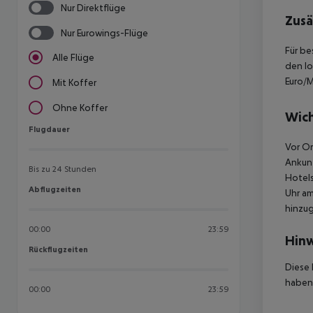
Nur Direktflüge
Zusä
Nur Eurowings-Flüge
Für be
Alle Flüge
den lo
Euro/M
Mit Koffer
Ohne Koffer
Wich
Flugdauer
Flugdauer
Vor Or
Ankunf
Bis zu 24 Stunden
Hotels
Abflugzeiten
Abflugzeiten
Uhr am
hinzu
00:00
23:59
Hinw
Rückflugzeiten
Rückflugzeiten
Diese 
haben,
00:00
23:59