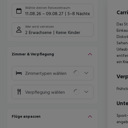
Hote
Wähle deinen Reisezeitraum
Carr
11.08.26
–
09.08.27
5-8 Nächte
Das St
Wer wird verreisen
Einkau
2 Erwachsene
Keine Kinder
Diskot
Sehens
Urlaub
Zimmer & Verpflegung
entfer
ein Kr
Zimmertypen wählen
Ver
Frühst
Verpflegung wählen
Unte
Sport-
Flüge anpassen
angebo