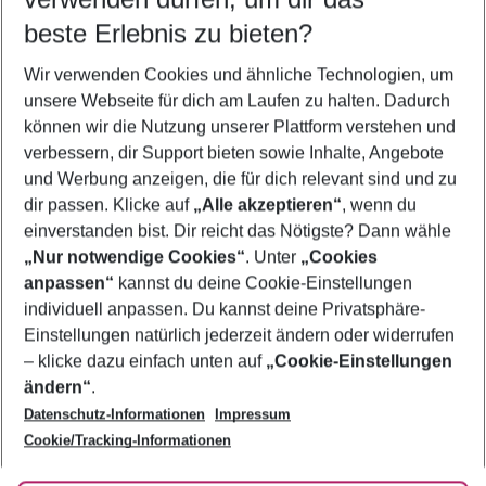
10.08.26
–
08.08.27
5-8 Nächte
beste Erlebnis zu bieten?
Wer wird verreisen
Wir verwenden Cookies und ähnliche Technologien, um
2 Erwachsene
Keine Kinder
unsere Webseite für dich am Laufen zu halten. Dadurch
können wir die Nutzung unserer Plattform verstehen und
Mehr Filter anzeigen
verbessern, dir Support bieten sowie Inhalte, Angebote
und Werbung anzeigen, die für dich relevant sind und zu
dir passen. Klicke auf
„Alle akzeptieren“
, wenn du
einverstanden bist. Dir reicht das Nötigste? Dann wähle
„Nur notwendige Cookies“
. Unter
„Cookies
anpassen“
kannst du deine Cookie-Einstellungen
Footer
Footer navigation
individuell anpassen. Du kannst deine Privatsphäre-
Über uns
Einstellungen natürlich jederzeit ändern oder widerrufen
AGB
– klicke dazu einfach unten auf
„Cookie-Einstellungen
Service & Hilfe
Bestpreisgarantie
ändern“
.
Datenschutz-Informationen
Impressum
Agenturbetreuung
Cookie-Einstellungen ändern
Folge uns
Barrierefreies Reisen
Cookie/Tracking-Informationen
Cookie-Richtlinie
Check-in
Datenschutz