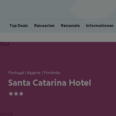
Top Deals
Reisearten
Reiseziele
Informationen
ious
Portugal | Algarve | Portimão
Santa Catarina Hotel
3