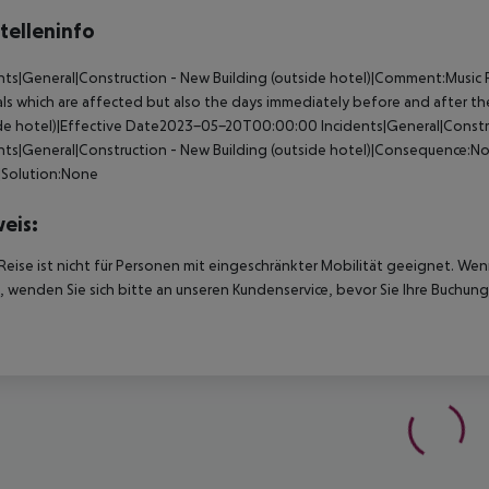
telleninfo
nts|General|Construction - New Building (outside hotel)|Comment:Music Fes
als which are affected but also the days immediately before and after the
ide hotel)|Effective Date2023-05-20T00:00:00
Incidents|General|Constru
nts|General|Construction - New Building (outside hotel)|Consequence:No
|Solution:None
eis:
Reise ist nicht für Personen mit eingeschränkter Mobilität geeignet. We
 wenden Sie sich bitte an unseren Kundenservice, bevor Sie Ihre Buchung