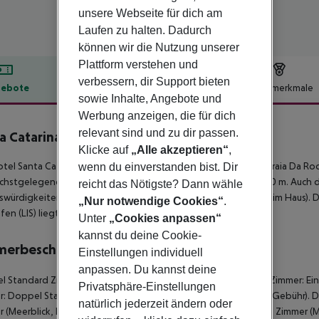
unsere Webseite für dich am
Laufen zu halten. Dadurch
können wir die Nutzung unserer
Plattform verstehen und
verbessern, dir Support bieten
ebote
Hotelbeschreibung
Hotelmerkmale
sowie Inhalte, Angebote und
lbeschreibung
Werbung anzeigen, die für dich
relevant sind und zu dir passen.
a Catarina Hotel
Klicke auf
„Alle akzeptieren“
,
3
tel Santa Catarina liegt in der Umgebung des Sandstrandes Praia Da Rocha
wenn du einverstanden bist. Dir
chstgelegenen Bars und Restaurants erreichen Sie nach rund 50 m. Auch 
reicht das Nötigste? Dann wähle
würdigkeiten sind vom Hotel aus erreichbar: Casino (direkt beim Haus). De
„Nur notwendige Cookies“
.
fen (LIS) liegt in etwa 0 m Entfernung.
Unter
„Cookies anpassen“
kannst du deine Cookie-
merbeschreibung
Einstellungen individuell
anpassen. Du kannst deine
 Standard Zimmer: Mit Safe (geg. Gebühr). Doppel Standard Zimmer: Einz
Privatsphäre-Einstellungen
: Doppel Standard Zimmer (Meerblick, Balkon): Mit Safe (geg. Gebühr).
natürlich jederzeit ändern oder
 (Meerblick, Balkon): Mit Safe (geg. Gebühr). Doppel Standard Zimmer (Me