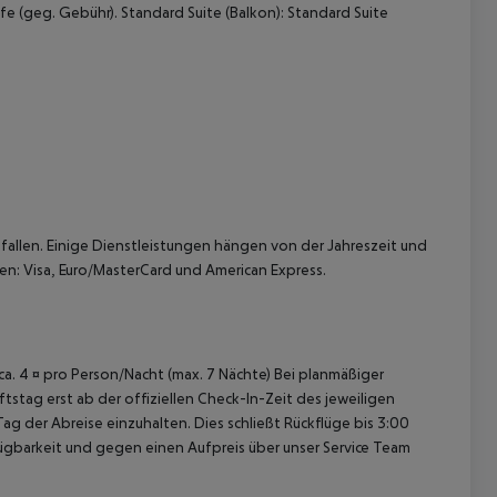
fe (geg. Gebühr). Standard Suite (Balkon): Standard Suite
 akzeptieren
allen. Einige Dienstleistungen hängen von der Jahreszeit und
en: Visa, Euro/MasterCard und American Express.
 ca. 4 ¤ pro Person/Nacht (max. 7 Nächte) Bei planmäßiger
tag erst ab der offiziellen Check-In-Zeit des jeweiligen
ag der Abreise einzuhalten. Dies schließt Rückflüge bis 3:00
gbarkeit und gegen einen Aufpreis über unser Service Team