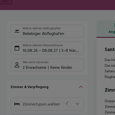
Next
Wähle deinen Abflughafen
Ang
Beliebiger Abflughafen
Hote
Wähle deinen Reisezeitraum
Sant
10.08.26
–
08.08.27
5-8 Nächte
Das Ho
Wer wird verreisen
Die nä
2 Erwachsene
Keine Kinder
Sehens
Flugha
Zimmer & Verpflegung
Zim
Doppel
Zimmertypen wählen
Zimmer
Zimmer