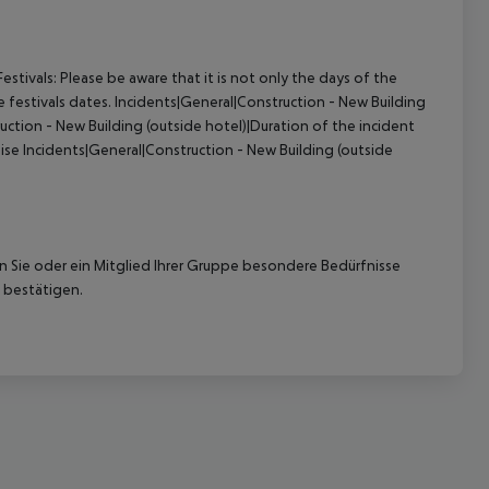
tivals: Please be aware that it is not only the days of the
 festivals dates.
Incidents|General|Construction - New Building
ction - New Building (outside hotel)|Duration of the incident
ise
Incidents|General|Construction - New Building (outside
nn Sie oder ein Mitglied Ihrer Gruppe besondere Bedürfnisse
 bestätigen.