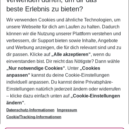
09.08.26
–
07.08.27
5-8 Nächte
beste Erlebnis zu bieten?
Wer wird verreisen
Wir verwenden Cookies und ähnliche Technologien, um
2 Erwachsene
Keine Kinder
unsere Webseite für dich am Laufen zu halten. Dadurch
können wir die Nutzung unserer Plattform verstehen und
Mehr Filter anzeigen
verbessern, dir Support bieten sowie Inhalte, Angebote
und Werbung anzeigen, die für dich relevant sind und zu
dir passen. Klicke auf
„Alle akzeptieren“
, wenn du
einverstanden bist. Dir reicht das Nötigste? Dann wähle
„Nur notwendige Cookies“
. Unter
„Cookies
anpassen“
kannst du deine Cookie-Einstellungen
Footer
Footer navigation
individuell anpassen. Du kannst deine Privatsphäre-
Über uns
Einstellungen natürlich jederzeit ändern oder widerrufen
AGB
– klicke dazu einfach unten auf
„Cookie-Einstellungen
Service & Hilfe
Bestpreisgarantie
ändern“
.
Datenschutz-Informationen
Impressum
Agenturbetreuung
Cookie-Einstellungen ändern
Folge uns
Barrierefreies Reisen
Cookie/Tracking-Informationen
Cookie-Richtlinie
Check-in
Datenschutz