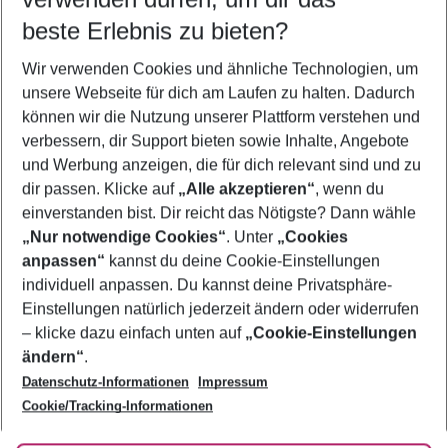
10.08.26
–
08.08.27
5-8 Nächte
beste Erlebnis zu bieten?
Wer wird verreisen
Wir verwenden Cookies und ähnliche Technologien, um
2 Erwachsene
Keine Kinder
unsere Webseite für dich am Laufen zu halten. Dadurch
können wir die Nutzung unserer Plattform verstehen und
Mehr Filter anzeigen
verbessern, dir Support bieten sowie Inhalte, Angebote
und Werbung anzeigen, die für dich relevant sind und zu
dir passen. Klicke auf
„Alle akzeptieren“
, wenn du
einverstanden bist. Dir reicht das Nötigste? Dann wähle
„Nur notwendige Cookies“
. Unter
„Cookies
anpassen“
kannst du deine Cookie-Einstellungen
Footer
Footer navigation
individuell anpassen. Du kannst deine Privatsphäre-
Über uns
Einstellungen natürlich jederzeit ändern oder widerrufen
AGB
– klicke dazu einfach unten auf
„Cookie-Einstellungen
Service & Hilfe
Bestpreisgarantie
ändern“
.
Datenschutz-Informationen
Impressum
Agenturbetreuung
Cookie-Einstellungen ändern
Folge uns
Barrierefreies Reisen
Cookie/Tracking-Informationen
Cookie-Richtlinie
Check-in
Datenschutz