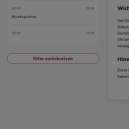
Wich
00:00
23:59
Rückflugzeiten
Rückflugzeiten
Vor Or
Ankunf
Hotels
00:00
23:59
Uhr am
hinzu
Hinw
Filter zurücksetzen
Diese 
haben,