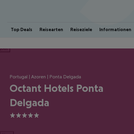
Top Deals
Reisearten
Reiseziele
Informationen
ious
Portugal | Azoren | Ponta Delgada
Octant Hotels Ponta
Delgada
5