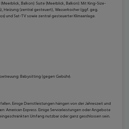
erblick, Balkon): Suite (Meerblick, Balkon): Mit King-Size-
, Heizung (zentral gesteuert), Wasserkocher (ggf. geg.
los) und Sat-TV sowie zentral gesteuerter Klimaanlage.
 akzeptieren
rbetreuung: Babysitting (gegen Gebühr).
allen. Einige Dienstleistungen hängen von der Jahreszeit und
ten: American Express. Einige Serviceleistungen oder Angebote
eingeschränkten Umfang nutzbar oder ganz geschlossen sein.