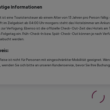
tige Informationen
t ist eine Touristensteuer ab einem Alter von 13 Jahren pro Person fällig:
t im Zielgebiet ab 04:00 Uhr morgens steht das Hotelzimmer am Ankunfts
 zur Verfügung. Ebenso ist die offizielle Check-Out-Zeit des Hotels am T
 Folgetag ein. Früh-Check-In bzw. Spät-Check-Out können je nach Verfü
gebucht werden.
eis:
Reise ist nicht für Personen mit eingeschränkter Mobilität geeignet. We
 wenden Sie sich bitte an unseren Kundenservice, bevor Sie Ihre Buchung