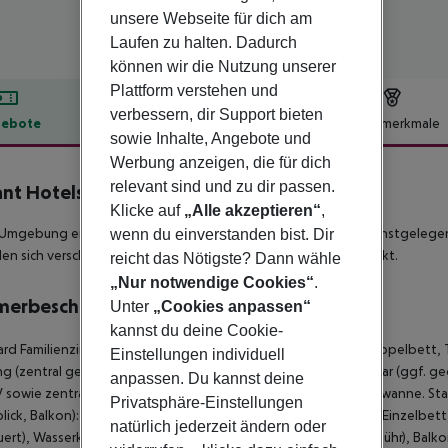
unsere Webseite für dich am
Laufen zu halten. Dadurch
können wir die Nutzung unserer
Plattform verstehen und
verbessern, dir Support bieten
ebote
Hotelbeschreibung
Hotelmerkmale
sowie Inhalte, Angebote und
lbeschreibung
Werbung anzeigen, die für dich
relevant sind und zu dir passen.
nt Hotels Ponta Delgada
Klicke auf
„Alle akzeptieren“
,
5
 Umgebung eines Strandes liegt das Hotel Azor Hotel. Die nächstgelege
wenn du einverstanden bist. Dir
en sich verschiedene Einkaufsmöglichkeiten und ein Supermarkt.
reicht das Nötigste? Dann wähle
„Nur notwendige Cookies“
.
merbeschreibung
Unter
„Cookies anpassen“
kannst du deine Cookie-
rd Familienzimmer (Meerblick, Balkon): Mit King-Size-Bett, Doppelbett, 
Einstellungen individuell
g (zentral gesteuert), Wasserkocher (ggf. geg. Gebühr), Minibar (ggf. geg
anpassen. Du kannst deine
 sowie zentral gesteuerter Klimaanlage. Badezimmer mit Badewanne. Sta
Privatsphäre-Einstellungen
lick, Balkon): Mit King-Size-Bett, Doppelbett, Twinbett oder Einzelbett,
natürlich jederzeit ändern oder
ert), Wasserkocher (ggf. geg. Gebühr), Minibar (ggf. geg. Gebühr), Balko