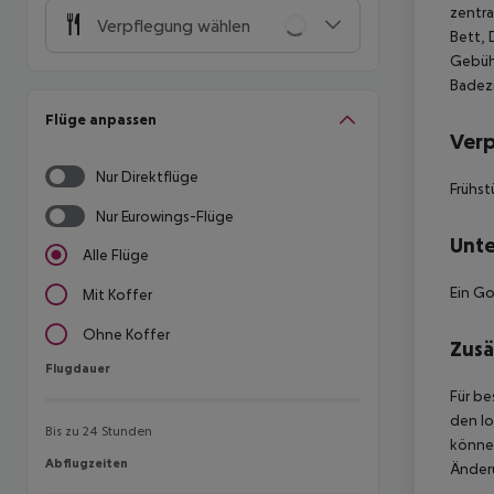
zentra
Verpflegung wählen
Bett, 
Gebühr
Badezi
Flüge anpassen
Ver
Nur Direktflüge
Frühst
Nur Eurowings-Flüge
Unte
Alle Flüge
Ein Go
Mit Koffer
Ohne Koffer
Zusä
Flugdauer
Flugdauer
Für be
den lo
Bis zu 24 Stunden
können
Abflugzeiten
Abflugzeiten
Änderu