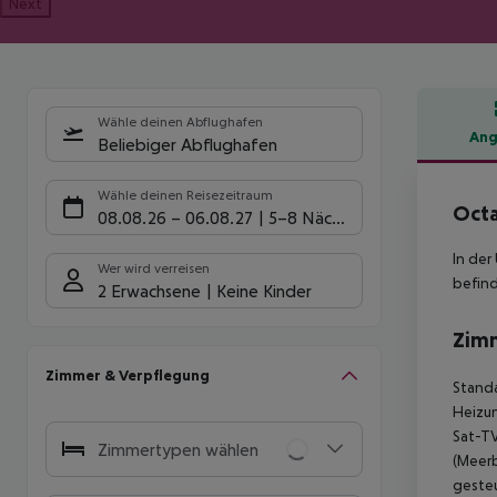
Next
Wähle deinen Abflughafen
Ang
Beliebiger Abflughafen
Hote
Wähle deinen Reisezeitraum
Octa
08.08.26
–
06.08.27
5-8 Nächte
In der
Wer wird verreisen
befind
2 Erwachsene
Keine Kinder
Zim
Zimmer & Verpflegung
Standa
Heizun
Sat-TV
Zimmertypen wählen
(Meerb
gesteu